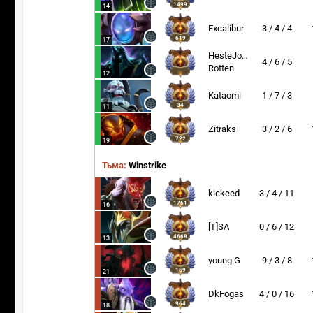
1499
14
Excalibur
3 / 4 / 4
619
17
HesteJoe-
4 / 6 / 5
Rotten
12
Kataomi
1 / 7 / 3
34
11
Zitraks
3 / 2 / 6
722
19
Тьма:
Winstrike
kickeed
3 / 4 / 11
1761
16
[T]SA
0 / 6 / 12
4668
13
young G
9 / 3 / 8
159
21
DkFogas
4 / 0 / 16
964
18