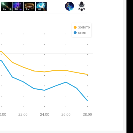
0м
0м
0м
0м
золото
опыт