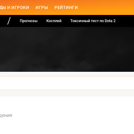
ДЫ И ИГРОКИ
ИГРЫ
РЕЙТИНГИ
Прогнозы
Косплей
Токсичный тест по Dota 2
дения