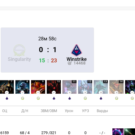
28м 58с
0
:
1
Singularity
Winstrike
15
:
23
14468
7
8
9
10
11
12
13
14
ОЦ
Д/Н
ЗВМ/ОВМ
Урон
УРЗ
Варды
6159
68 / 4
279 /321
0
0
- / -