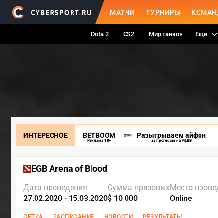
МАТЧИ
ТУРНИРЫ
КОМАН
Dota 2
CS2
Мир танков
Еще
ИНТЕРЕСНОЕ
BETBOOM
Разыгрываем айфон
Реклама 18+
за прогнозы на MLBB
EGB Arena of Blood
Дата проведения
Сумма призовых
Место прове
27.02.2020 - 15.03.2020
$ 10 000
Online
СЕТКА
РАСПИСАНИЕ
НОВОСТИ
РЕЗУЛЬТАТЫ