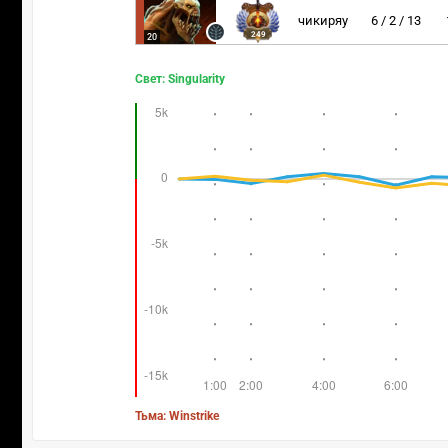
чикиряу
6 / 2 / 13
249
20
Свет: Singularity
Тьма: Winstrike