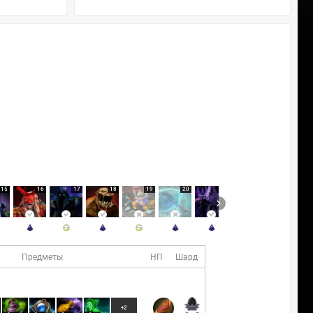
15
16
17
18
19
20
21
22
Предметы
НП
Шард
+2