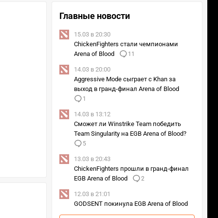
Главные новости
15.03 в 20:30
ChickenFighters стали чемпионами
Arena of Blood
11
14.03 в 20:00
Aggressive Mode сыграет с Khan за
выход в гранд-финал Arena of Blood
1
14.03 в 13:12
Сможет ли Winstrike Team победить
Team Singularity на EGB Arena of Blood?
5
13.03 в 20:43
ChickenFighters прошли в гранд-финал
EGB Arena of Blood
2
12.03 в 21:01
GODSENT покинула EGB Arena of Blood