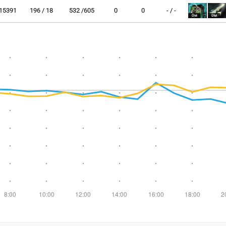
15391
196 / 18
532 /605
0
0
- / -
0м
0м