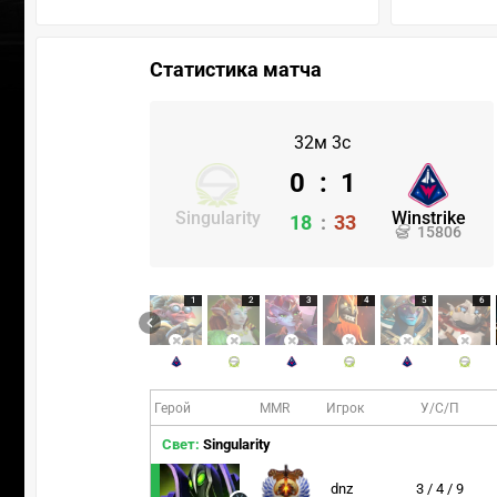
Статистика матча
32м 3с
0
:
1
Singularity
Winstrike
18
:
33
15806
1
2
3
4
5
6
Герой
MMR
Игрок
У/С/П
Свет:
Singularity
dnz
3 / 4 / 9