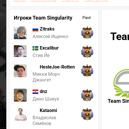
Игроки Team Singularity
Ранг
Zitraks
Tea
Алексей Ищенко
722
Excalibur
Стив Йе
619
HesteJoe-Rotten
Микки Морч
Джангет
dnz
Дино Шавук
1499
Team Sin
Kataomi
Владислав
34
Семёнов