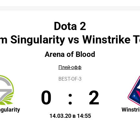
Dota 2
m Singularity vs Winstrike 
Arena of Blood
Плей-офф
BEST-OF-3
0
:
2
gularity
Winstr
14.03.20 в 14:55