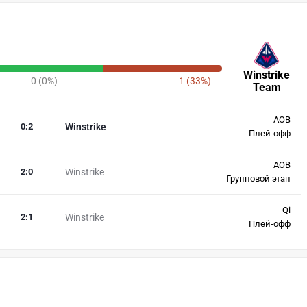
Winstrike
0 (0%)
1 (33%)
Team
AOB
0
:
2
Winstrike
Плей-офф
AOB
2
:
0
Winstrike
Групповой этап
Qi
2
:
1
Winstrike
Плей-офф