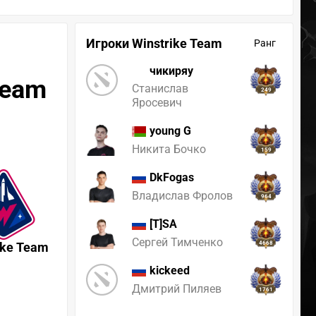
Игроки Winstrike Team
Ранг
чикиряу
Team
Станислав
249
Яросевич
young G
Никита Бочко
159
DkFogas
Владислав Фролов
964
[T]SA
Сергей Тимченко
ike Team
4668
kickeed
Дмитрий Пиляев
1761