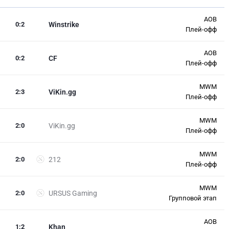
AOB
0
:
2
Winstrike
Плей-офф
AOB
0
:
2
CF
Плей-офф
MWM
2
:
3
ViKin.gg
Плей-офф
MWM
2
:
0
ViKin.gg
Плей-офф
MWM
2
:
0
212
Плей-офф
MWM
2
:
0
URSUS Gaming
Групповой этап
AOB
1
:
2
Khan