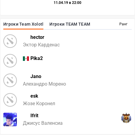
11.04.19 в 22:00
Игроки Team Xolotl
Игроки TEAM TEAM
Ранг
hector
Эктор Карденас
Pika2
Jano
Алехандро Морено
esk
Жозе Коронел
Ifrit
593
Джисус Валенсиа