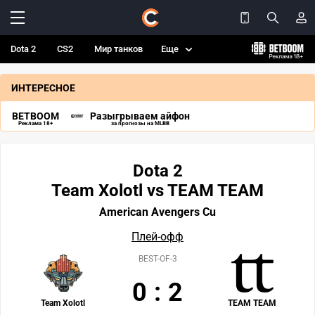
Dota 2
CS2
Мир танков
Еще
ИНТЕРЕСНОЕ
BETBOOM
Разыгрываем айфон
Реклама 18+
за прогнозы на MLBB
Dota 2
Team Xolotl vs TEAM TEAM
American Avengers Cu
Плей-офф
BEST-OF-3
0
:
2
Team Xolotl
TEAM TEAM