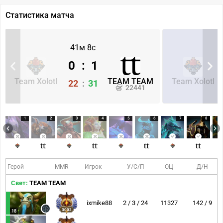
Статистика матча
41м 8с
0
:
1
Team Xolotl
TEAM TEAM
Team Xolotl
22
:
31
22441
1
2
3
4
5
6
7
8
Герой
MMR
Игрок
У/С/П
ОЦ
Д/Н
Свет:
TEAM TEAM
ixmike88
2 / 3 / 24
11327
142 / 9
3002
18