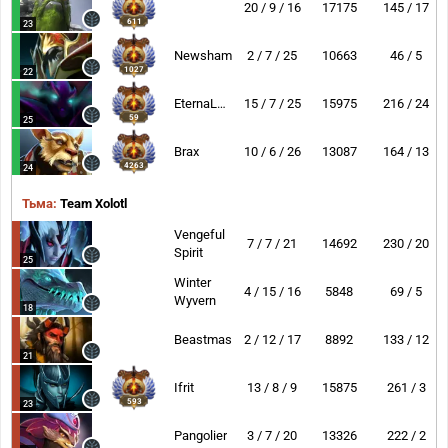
20 / 9 / 16
17175
145 / 17
611
23
Newsham
2 / 7 / 25
10663
46 / 5
1027
22
EternaLEnVy
15 / 7 / 25
15975
216 / 24
59
25
Brax
10 / 6 / 26
13087
164 / 13
4263
24
Тьма:
Team Xolotl
Vengeful
7 / 7 / 21
14692
230 / 20
Spirit
25
Winter
4 / 15 / 16
5848
69 / 5
Wyvern
18
Beastmaster
2 / 12 / 17
8892
133 / 12
21
Ifrit
13 / 8 / 9
15875
261 / 3
593
23
Pangolier
3 / 7 / 20
13326
222 / 2