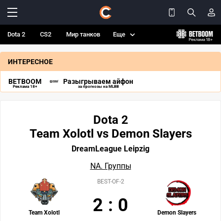
Dota 2
CS2
Мир танков
Еще
ИНТЕРЕСНОЕ
BETBOOM
Разыгрываем айфон
Реклама 18+
за прогнозы на MLBB
Dota 2
Team Xolotl vs Demon Slayers
DreamLeague Leipzig
NA. Группы
BEST-OF-2
2
:
0
Team Xolotl
Demon Slayers