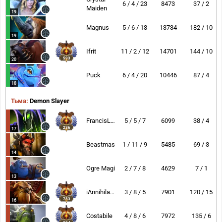
6 / 4 / 23
8473
37 / 2
Maiden
19
Magnus
5 / 6 / 13
13734
182 / 10
19
Ifrit
11 / 2 / 12
14701
144 / 10
593
20
Puck
6 / 4 / 20
10446
87 / 4
18
Тьма:
Demon Slayer
FrancisLee
5 / 5 / 7
6099
38 / 4
236
17
Beastmaster
1 / 11 / 9
5485
69 / 3
14
Ogre Magi
2 / 7 / 8
4629
7 / 1
13
iAnnihilate
3 / 8 / 5
7901
120 / 15
783
16
Costabile
4 / 8 / 6
7972
135 / 6