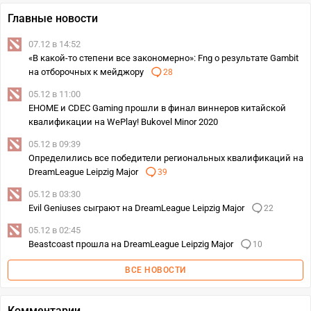
Главные новости
07.12 в 14:52
«В какой-то степени все закономерно»: Fng о результате Gambit
на отборочных к мейджору
28
05.12 в 11:00
EHOME и CDEC Gaming прошли в финал виннеров китайской
квалификации на WePlay! Bukovel Minor 2020
05.12 в 09:39
Определились все победители региональных квалификаций на
DreamLeague Leipzig Major
39
05.12 в 03:30
Evil Geniuses сыграют на DreamLeague Leipzig Major
22
05.12 в 02:45
Beastcoast прошла на DreamLeague Leipzig Major
10
ВСЕ НОВОСТИ
Комментарии