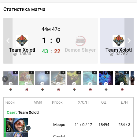
Статистика матча
44м 47с
1
:
0
Team Xolotl
Demon Slayer
Team Xolotl
43
:
22
13830
33762
1
2
3
4
5
6
7
8
Герой
MMR
Игрок
У/С/П
ОЦ
Д/Н
Свет:
Team Xolotl
Meepo
11 / 0 / 17
18494
284 / 3
24
Crystal