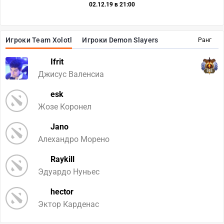
02.12.19 в 21:00
Игроки Team Xolotl
Игроки Demon Slayers
Ранг
Ifrit
593
Джисус Валенсиа
esk
Жозе Коронел
Jano
Алехандро Морено
Raykill
Эдуардо Нуньес
hector
Эктор Карденас