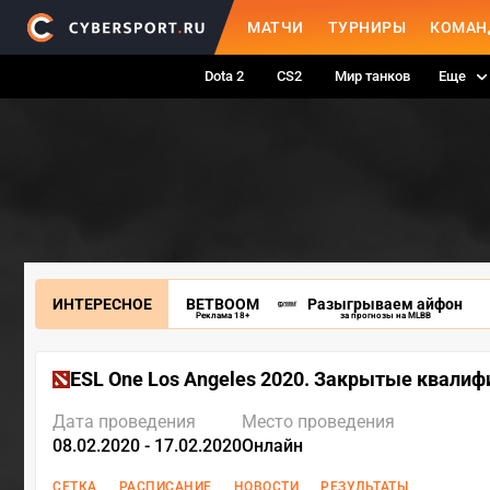
МАТЧИ
ТУРНИРЫ
КОМАН
Dota 2
CS2
Мир танков
Еще
ИНТЕРЕСНОЕ
BETBOOM
Разыгрываем айфон
Реклама 18+
за прогнозы на MLBB
ESL One Los Angeles 2020. Закрытые квали
Дата проведения
Место проведения
08.02.2020 - 17.02.2020
Онлайн
СЕТКА
РАСПИСАНИЕ
НОВОСТИ
РЕЗУЛЬТАТЫ