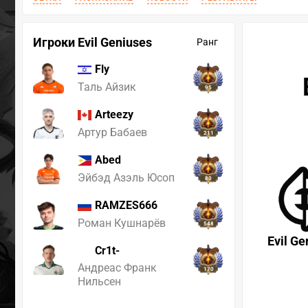
Игроки Evil Geniuses
Ранг
Fly
Таль Айзик
95
Arteezy
Артур Бабаев
211
Abed
Эйбэд Азэль Юсоп
80
RAMZES666
Роман Кушнарёв
548
Evil Ge
Cr1t-
Андреас Франк
170
Нильсен