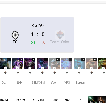
19м 26с
1
:
0
EG
Team Xolotl
21
:
6
7
8
9
10
11
12
13
14
ОЦ
Д/Н
ЗВМ/ОВМ
Урон
УРЗ
Варды
10233
139 / 29
540 /481
11354
602
- / -
5м
7м