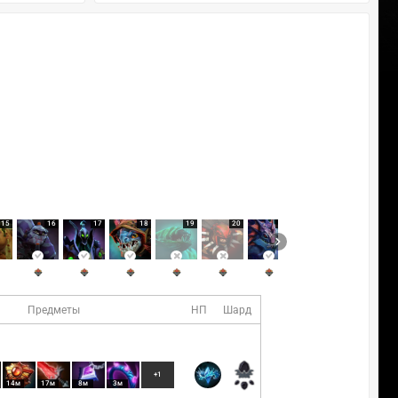
15
16
17
18
19
20
21
22
Предметы
НП
Шард
+1
14м
17м
8м
3м