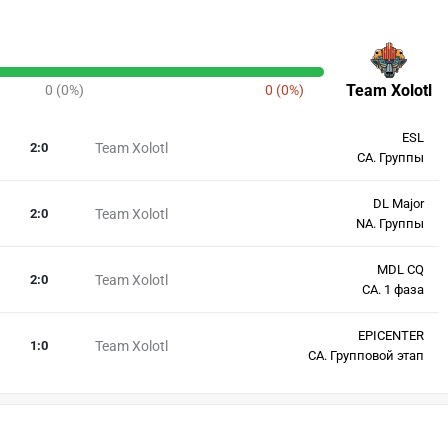
Team Xolotl
0 (0%)
0 (0%)
ESL
2
:
0
Team Xolotl
СА. Группы
DL Major
2
:
0
Team Xolotl
NA. Группы
MDL CQ
2
:
0
Team Xolotl
СА. 1 фаза
EPICENTER
1
:
0
Team Xolotl
СА. Групповой этап