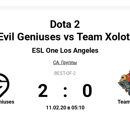
Dota 2
Evil Geniuses vs Team Xolot
ESL One Los Angeles
СА. Группы
BEST-OF-2
2
:
0
niuses
Team
11.02.20 в 05:10