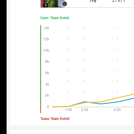
Tiny
2 / 3 / 1
8
Свет: Team Xolotl
Тьма: Team Xolotl