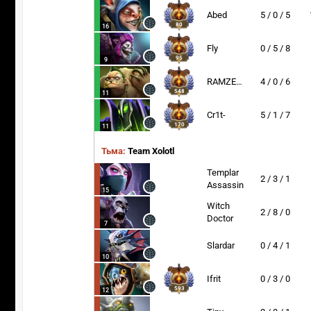
Abed
5 / 0 / 5
80
16
Fly
0 / 5 / 8
95
9
RAMZES666
4 / 0 / 6
548
11
Cr1t-
5 / 1 / 7
170
11
Тьма:
Team Xolotl
Templar
2 / 3 / 1
Assassin
15
Witch
2 / 8 / 0
Doctor
7
Slardar
0 / 4 / 1
10
Ifrit
0 / 3 / 0
593
12