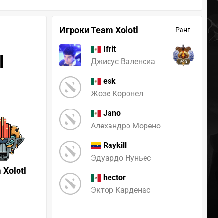
Игроки Team Xolotl
Ранг
Ifrit
l
Джисус Валенсиа
593
esk
Жозе Коронел
Jano
Алехандро Морено
Raykill
Эдуардо Нуньес
 Xolotl
hector
Эктор Карденас