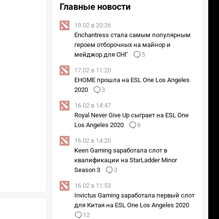
Главные новости
19.02 в 20:26
Enchantress стала самым популярным
героем отборочных на майнор и
мейджор для СНГ
5
17.02 в 11:20
EHOME прошла на ESL One Los Angeles
2020
3
16.02 в 14:47
Royal Never Give Up сыграет на ESL One
Los Angeles 2020
6
16.02 в 14:20
Keen Gaming заработала слот в
квалификации на StarLadder Minor
Season 3
3
16.02 в 11:53
Invictus Gaming заработала первый слот
для Китая на ESL One Los Angeles 2020
12