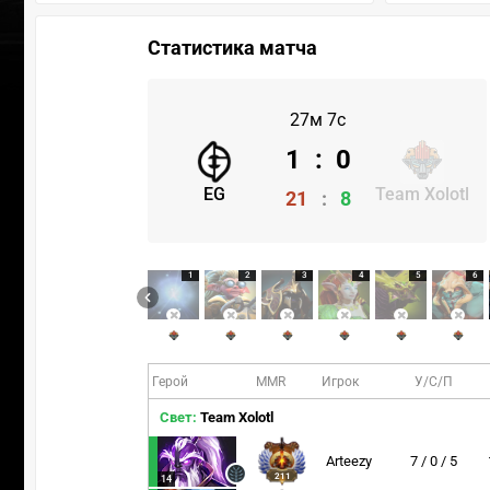
Статистика матча
27м 7с
1
:
0
EG
Team Xolotl
21
:
8
1
2
3
4
5
6
Герой
MMR
Игрок
У/С/П
Свет:
Team Xolotl
Arteezy
7 / 0 / 5
211
14