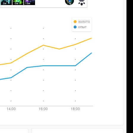
2м
-2м
13м
золото
опыт