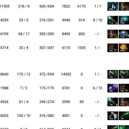
11505
218 / 9
630 /654
7822
6170
1 / 1
16м
7м
4255
29 / 3
276 /261
4946
314
8 / 10
17м
16м
6709
54 / 17
355 /359
8499
833
- / -
7м
13м
5714
23 / 4
307 /347
6175
1005
1 / -
3м
14м
8660
173 / 12
472 /554
14352
0
1 / -
1м
1м
1988
7 / 2
170 /175
6781
0
6 / 12
8м
9м
4526
61 / 4
249 /274
2959
55
- / -
7м
12м
6025
103 / 10
316 /382
4001
0
- / -
-2м
7м