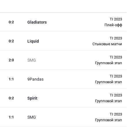
TI 2023
0
:
2
Gladiators
Плей-офф
TI 2023
0
:
2
Liquid
Стыковые матчи
TI 2023
2
:
0
SMG
Групповой этап
TI 2023
1
:
1
9Pandas
Групповой этап
TI 2023
0
:
2
Spirit
Групповой этап
TI 2023
1
:
1
SMG
Групповой этап