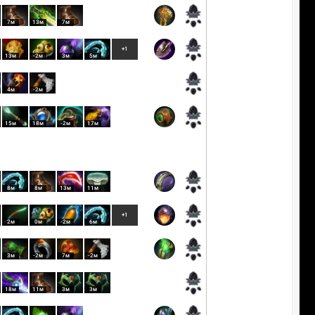
7м
13м
7м
+1
13м
-2м
3м
5м
4м
-2м
15м
18м
-2м
17м
8м
8м
13м
11м
+1
2м
0м
-2м
6м
3м
-2м
7м
-2м
18м
11м
3м
3м