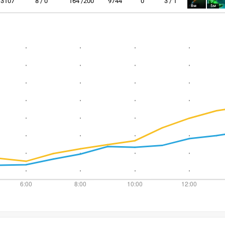
3107
8 / 0
164 /200
9744
0
3 / 1
8м
5м