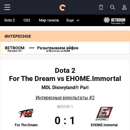
Dota 2
CS2
Мир танков
Еще
ИНТЕРЕСНОЕ
BETBOOM
Разыгрываем айфон
Реклама 18+
за прогнозы на MLBB
Dota 2
For The Dream vs EHOME.Immortal
MDL Disneyland® Pari
Интересные результаты #2
BEST-OF-1
0
:
1
For The Dream
EHOME.Immortal