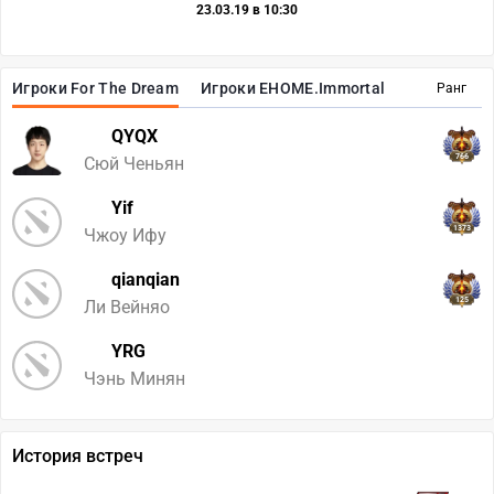
23.03.19 в 10:30
Игроки For The Dream
Игроки EHOME.Immortal
Ранг
QYQX
766
Сюй Ченьян
Yif
1373
Чжоу Ифу
qianqian
125
Ли Вейняо
YRG
Чэнь Минян
История встреч