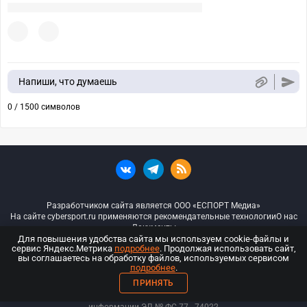
Напиши, что думаешь
0 / 1500 символов
Разработчиком сайта является ООО «ЕСПОРТ Медиа»
На сайте cybersport.ru применяются рекомендательные технологии
О нас
Документы
Для повышения удобства сайта мы используем cookie-файлы и
сервис Яндекс.Метрика
подробнее
. Продолжая использовать сайт,
© ООО «Киберспорт.ру» — Все права защищены
вы соглашаетесь на обработку файлов, используемых сервисом
подробнее
.
18+
ПРИНЯТЬ
ООО «Киберспорт.ру». Свидетельство о регистрации средств массовой