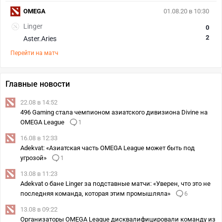
OMEGA
01.08.20 в 10:30
Linger
0
2
Aster.Aries
Перейти на матч
Главные новости
22.08 в 14:52
496 Gaming стала чемпионом азиатского дивизиона Divine на
OMEGA League
1
16.08 в 12:33
Adekvat: «Азиатская часть OMEGA League может быть под
угрозой»
1
13.08 в 11:23
Adekvat о бане Linger за подставные матчи: «Уверен, что это не
последняя команда, которая этим промышляла»
6
13.08 в 09:22
Организаторы OMEGA League дисквалифицировали команду из