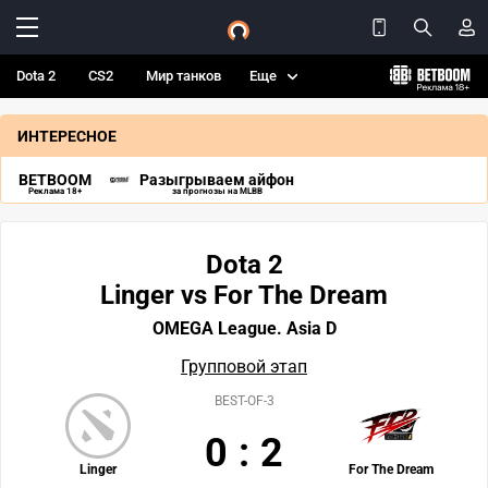
Dota 2
CS2
Мир танков
Еще
ИНТЕРЕСНОЕ
BETBOOM
Разыгрываем айфон
Реклама 18+
за прогнозы на MLBB
Dota 2
Linger vs For The Dream
OMEGA League. Asia D
Групповой этап
BEST-OF-3
0
:
2
Linger
For The Dream