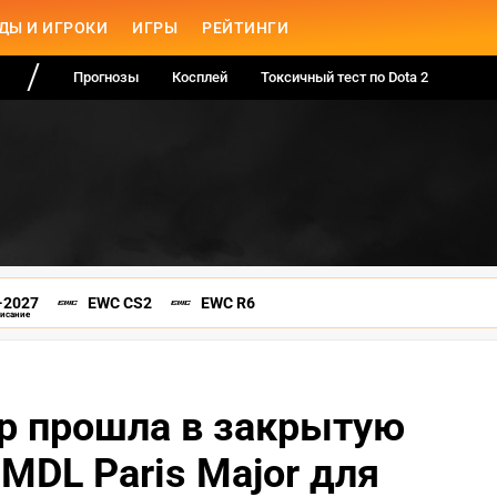
ДЫ И ИГРОКИ
ИГРЫ
РЕЙТИНГИ
Прогнозы
Косплей
Токсичный тест по Dota 2
-2027
EWC CS2
EWC R6
писание
Up прошла в закрытую
MDL Paris Major для