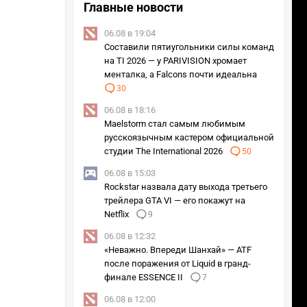
Главные новости
06.08 в 19:04
Составили пятиугольники силы команд
на TI 2026 — у PARIVISION хромает
менталка, а Falcons почти идеальна
30
06.08 в 18:16
Maelstorm стал самым любимым
русскоязычным кастером официальной
студии The International 2026
50
06.08 в 15:03
Rockstar назвала дату выхода третьего
трейлера GTA VI — его покажут на
Netflix
9
06.08 в 12:32
«Неважно. Впереди Шанхай» — ATF
после поражения от Liquid в гранд-
финале ESSENCE II
7
06.08 в 12:00