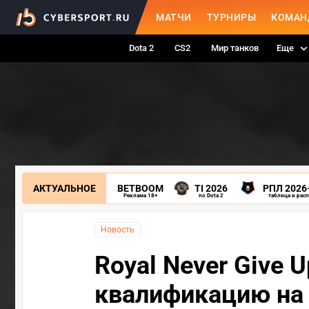
МАТЧИ
ТУРНИРЫ
КОМАН
Dota 2
CS2
Мир танков
Еще
АКТУАЛЬНОЕ
BETBOOM
TI 2026
РПЛ 2026
Реклама 18+
по Dota 2
таблица и рас
Новость
Royal Never Give 
квалификацию на 