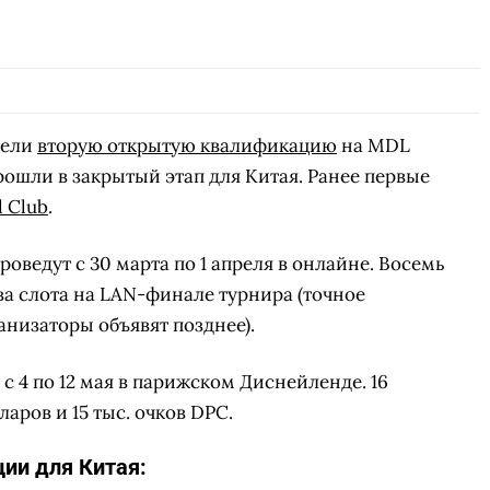
лели
вторую открытую квалификацию
на MDL
прошли в закрытый этап для Китая. Ранее первые
l Club
.
ведут с 30 марта по 1 апреля в онлайне. Восемь
а слота на LAN-финале турнира (точное
анизаторы объявят позднее).
 с 4 по 12 мая в парижском Диснейленде. 16
ров и 15 тыс. очков DPC.
ии для Китая: