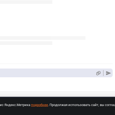
вис Яндекс.Метрика
подробнее
. Продолжая использовать сайт, вы согла
СПОРТ Медиа»
На сайте cybersport.ru применяются рекомендательные техноло