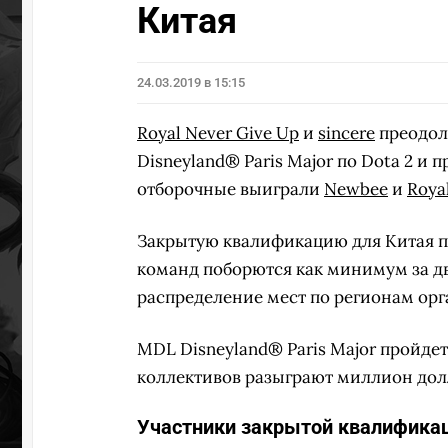
Китая
24.03.2019 в 15:15
Royal Never Give Up
и
sincere
преодо
Disneyland® Paris Major по Dota 2 и 
отборочные выиграли
Newbee
и
Roya
Закрытую квалификацию для Китая про
команд поборются как минимум за дв
распределение мест по регионам орг
MDL Disneyland® Paris Major пройдет
коллективов разыграют миллион долла
Участники закрытой квалификац