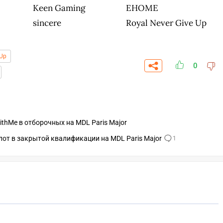
Keen Gaming
EHOME
sincere
Royal Never Give Up
 Up
0
ithMe в отборочных на MDL Paris Major
слот в закрытой квалификации на MDL Paris Major
1
СКАЧАТЬ НА
УЧАСТВОВАТЬ
ЗАБРАТЬ
ANDROID