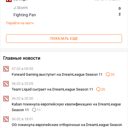
J.Storm
0
2
Fighting Pan
Перейти на матч
ПОКАЗАТЬ ЕЩЕ
Главные новости
07.02 в 09:55
Forward Gaming выступит на DreamLeague Season 11
26
06.02 в 23:05
Team Liquid сыграет на DreamLeague Season 11
26
06.02 в 20:30
Kaban покинула европейскую квалификацию на DreamLeague
Season 11
11
06.02 в 18:01
OG покинула европейские отборочные на DreamLeague Season