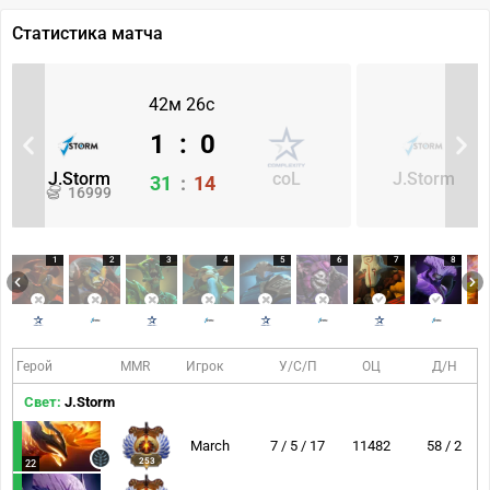
Статистика матча
42м 26с
1
:
0
J.Storm
coL
J.Storm
31
:
14
16999
1
2
3
4
5
6
7
8
Герой
MMR
Игрок
У/С/П
ОЦ
Д/Н
Свет:
J.Storm
March
7 / 5 / 17
11482
58 / 2
253
22