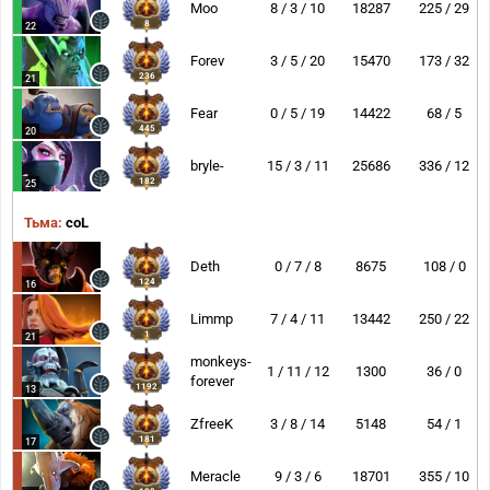
Moo
8 / 3 / 10
18287
225 / 29
8
22
Forev
3 / 5 / 20
15470
173 / 32
236
21
Fear
0 / 5 / 19
14422
68 / 5
445
20
bryle-
15 / 3 / 11
25686
336 / 12
182
25
Тьма:
coL
Deth
0 / 7 / 8
8675
108 / 0
124
16
Limmp
7 / 4 / 11
13442
250 / 22
1
21
monkeys-
1 / 11 / 12
1300
36 / 0
forever
1192
13
ZfreeK
3 / 8 / 14
5148
54 / 1
181
17
Meracle
9 / 3 / 6
18701
355 / 10