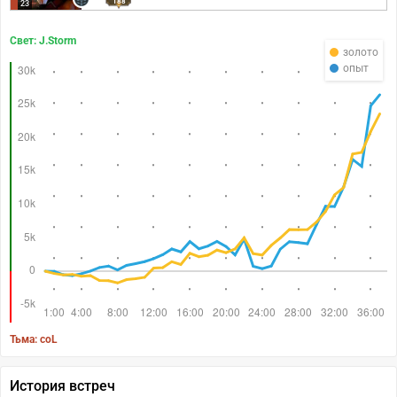
188
23
Свет: J.Storm
золото
опыт
Тьма: coL
История встреч