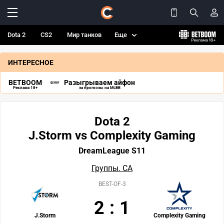
Dota 2
CS2
Мир танков
Еще
ИНТЕРЕСНОЕ
BETBOOM
Разыгрываем айфон
Реклама 18+
за прогнозы на MLBB
Dota 2
J.Storm vs Complexity Gaming
DreamLeague S11
Группы. СА
BEST-OF-3
2
:
1
J.Storm
Complexity Gaming