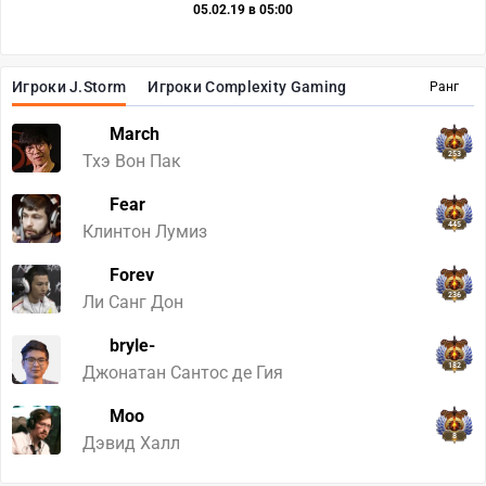
05.02.19 в 05:00
Игроки J.Storm
Игроки Complexity Gaming
Ранг
March
253
Тхэ Вон Пак
Fear
445
Клинтон Лумиз
Forev
236
Ли Санг Дон
bryle-
182
Джонатан Сантос де Гия
Moo
8
Дэвид Халл