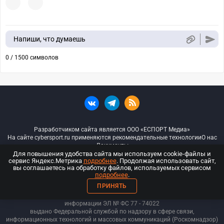
Напиши, что думаешь
0 / 1500 символов
Разработчиком сайта является ООО «ЕСПОРТ Медиа»
На сайте cybersport.ru применяются рекомендательные технологии
О нас
Документы
Для повышения удобства сайта мы используем cookie-файлы и
сервис Яндекс.Метрика
подробнее
. Продолжая использовать сайт,
© ООО «Киберспорт.ру» — Все права защищены
вы соглашаетесь на обработку файлов, используемых сервисом
подробнее
.
18+
ПРИНЯТЬ
ООО «Киберспорт.ру». Свидетельство о регистрации средств массовой
информации ЭЛ № ФС 77 - 74
022
выдано Федеральной службой по надзору в сфере связи,
информационных технологий и массовых коммуникаций (Роскомнадзор)