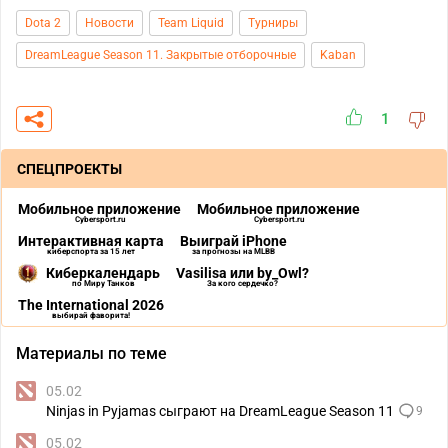
Dota 2
Новости
Team Liquid
Турниры
DreamLeague Season 11. Закрытые отборочные
Kaban
1
СПЕЦПРОЕКТЫ
Мобильное приложение
Мобильное приложение
Cybersport.ru
Cybersport.ru
Интерактивная карта
Выиграй iPhone
киберспорта за 15 лет
за прогнозы на MLBB
Киберкалендарь
Vasilisa или by_Owl?
по Миру Танков
За кого сердечко?
The International 2026
выбирай фаворита!
Материалы по теме
05.02
Ninjas in Pyjamas сыграют на DreamLeague Season 11
9
05.02