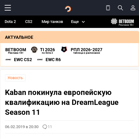
Dota 2
CS2
Мир танков
Еще
АКТУАЛЬНОЕ
BETBOOM
TI 2026
РПЛ 2026-2027
Реклама 18+
по Dota 2
таблица и расписание
EWC CS2
EWC R6
Новость
Kaban покинула европейскую
квалификацию на DreamLeague
Season 11
06.02.2019 в 20:30
11