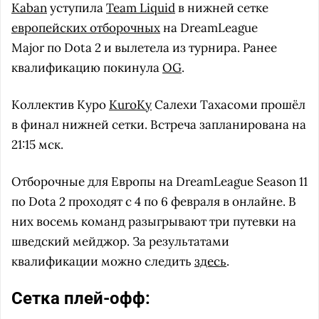
Kaban
уступила
Team Liquid
в нижней сетке
европейских отборочных
на DreamLeague
Major по Dota 2 и вылетела из турнира. Ранее
квалификацию покинула
OG
.
Коллектив Куро
KuroKy
Салехи Тахасоми прошёл
в финал нижней сетки. Встреча запланирована на
21:15 мск.
Отборочные для Европы на DreamLeague Season 11
по Dota 2 проходят с 4 по 6 февраля в онлайне. В
них восемь команд разыгрывают три путевки на
шведский мейджор. За результатами
квалификации можно следить
здесь
.
Сетка плей-офф: