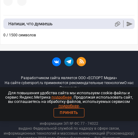
Напиши, что думаешь
0 / 1500 символов
Разработчиком сайта является ООО «ЕСПОРТ Медиа»
На сайте cybersport.ru применяются рекомендательные технологии
О нас
Документы
Для повышения удобства сайта мы используем cookie-файлы и
сервис Яндекс.Метрика
подробнее
. Продолжая использовать сайт,
© ООО «Киберспорт.ру» — Все права защищены
вы соглашаетесь на обработку файлов, используемых сервисом
подробнее
.
18+
ПРИНЯТЬ
ООО «Киберспорт.ру». Свидетельство о регистрации средств массовой
информации ЭЛ № ФС 77 - 74
022
выдано Федеральной службой по надзору в сфере связи,
информационных технологий и массовых коммуникаций (Роскомнадзор)