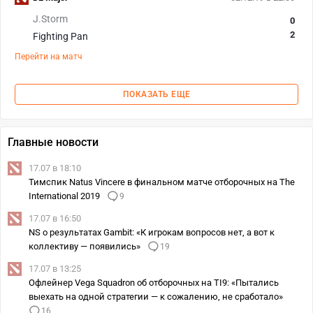
J.Storm
0
2
Fighting Pan
Перейти на матч
ПОКАЗАТЬ ЕЩЕ
Главные новости
17.07 в 18:10
Тимспик Natus Vincere в финальном матче отборочных на The
International 2019
9
17.07 в 16:50
NS о результатах Gambit: «К игрокам вопросов нет, а вот к
коллективу — появились»
19
17.07 в 13:25
Офлейнер Vega Squadron об отборочных на TI9: «Пытались
выехать на одной стратегии — к сожалению, не сработало»
16