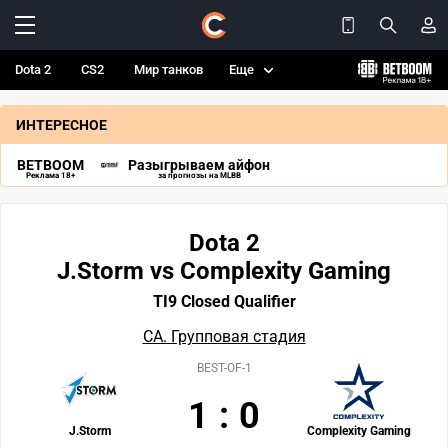
Dota 2
CS2
Мир танков
Еще
ИНТЕРЕСНОЕ
BETBOOM
Разыгрываем айфон
Реклама 18+
за прогнозы на MLBB
Dota 2
J.Storm vs Complexity Gaming
TI9 Closed Qualifier
СА. Групповая стадия
BEST-OF-1
1
:
0
J.Storm
Complexity Gaming