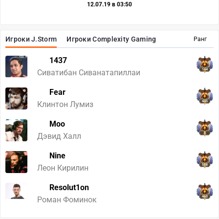
12.07.19 в 03:50
Игроки J.Storm
Игроки Complexity Gaming
Ранг
1437
144
Сиватибан Сиванатапиллаи
Fear
445
Клинтон Лумиз
Moo
8
Дэвид Халл
Nine
588
Леон Кирилин
Resolut1on
460
Роман Фоминок