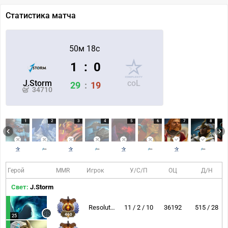
Статистика матча
50м 18с
1
:
0
J.Storm
coL
29
:
19
34710
1
2
3
4
5
6
7
8
Герой
MMR
Игрок
У/С/П
ОЦ
Д/Н
Свет:
J.Storm
Resolut1on
11 / 2 / 10
36192
515 / 28
460
25