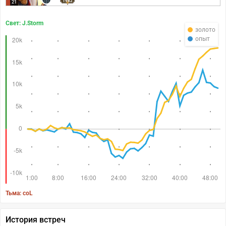
1982
21
Свет: J.Storm
золото
опыт
Тьма: coL
История встреч