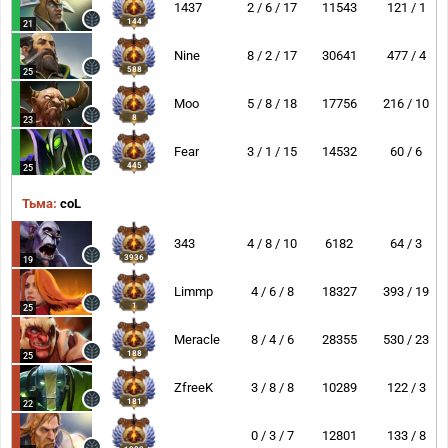
1437
2 / 6 / 17
11543
121 / 1
144
21
Nine
8 / 2 / 17
30641
477 / 4
588
25
Moo
5 / 8 / 18
17756
216 / 10
8
23
Fear
3 / 1 / 15
14532
60 / 6
445
25
Тьма:
coL
343
4 / 8 / 10
6182
64 / 3
3936
19
Limmp
4 / 6 / 8
18327
393 / 19
1
25
Meracle
8 / 4 / 6
28355
530 / 23
188
25
ZfreeK
3 / 8 / 8
10289
122 / 3
181
22
0 / 3 / 7
12801
133 / 8