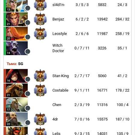
sl4d1n-
3 / 5 / 3
5832
24 / 3
984
13
Benjaz
6 / 2 / 2
13942
284 / 32
519
21
Leostyle
2 / 6 / 6
11987
258 / 19
841
20
Witch
0 / 7 / 11
3226
35 / 1
Doctor
14
Тьма:
SG
Stan King
2 / 7 / 17
5060
41 / 2
147
16
Costabile
9 / 1 / 11
16771
178 / 22
254
21
Chen
2 / 3 / 19
11316
100 / 4
17
4dr
7 / 0 / 16
15575
187 / 10
504
22
Lelis
9 / 3 / 15
14031
135 / 9