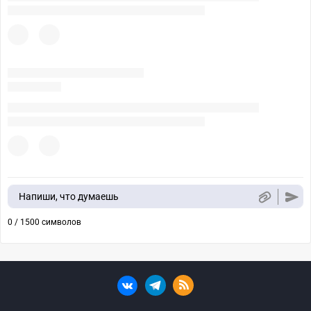
Напиши, что думаешь
0 / 1500 символов