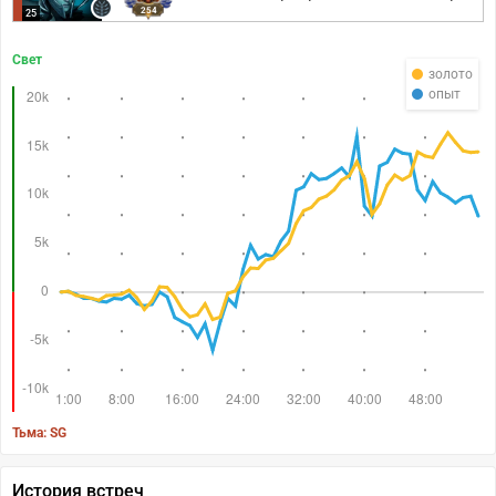
254
25
Свет
золото
опыт
Тьма: SG
История встреч