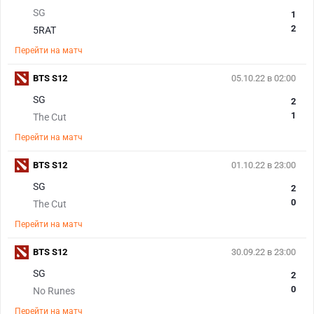
SG
1
2
5RAT
Перейти на матч
BTS S12
05.10.22 в 02:00
SG
2
1
The Cut
Перейти на матч
BTS S12
01.10.22 в 23:00
SG
2
0
The Cut
Перейти на матч
BTS S12
30.09.22 в 23:00
SG
2
0
No Runes
Перейти на матч