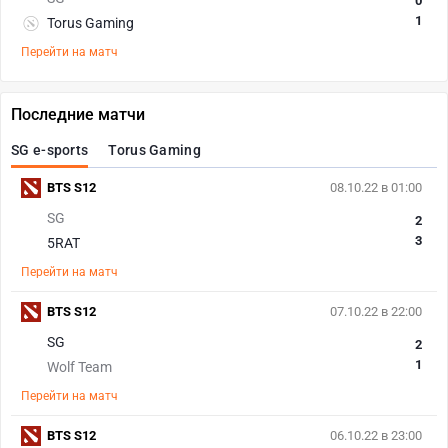
0
1
Torus Gaming
Перейти на матч
Последние матчи
SG e-sports
Torus Gaming
BTS S12
08.10.22 в 01:00
SG
2
3
5RAT
Перейти на матч
BTS S12
07.10.22 в 22:00
SG
2
1
Wolf Team
Перейти на матч
BTS S12
06.10.22 в 23:00