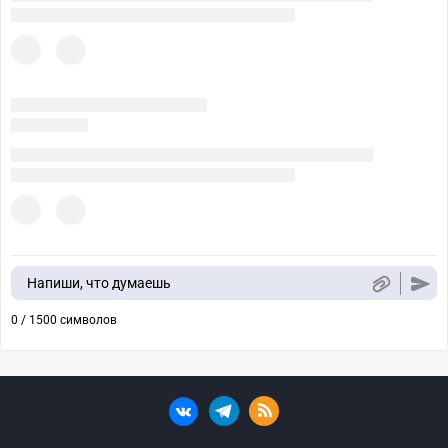
Напиши, что думаешь
0 / 1500 символов