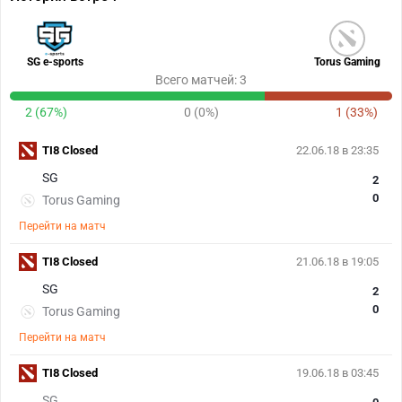
SG e-sports
Torus Gaming
Всего матчей: 3
2 (67%)
0 (0%)
1 (33%)
TI8 Closed
22.06.18 в 23:35
SG
2
0
Torus Gaming
Перейти на матч
TI8 Closed
21.06.18 в 19:05
SG
2
0
Torus Gaming
Перейти на матч
TI8 Closed
19.06.18 в 03:45
SG