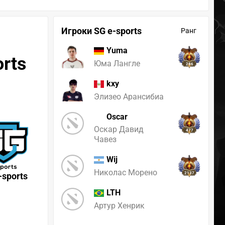
Игроки SG e-sports
Ранг
Yuma
rts
Юма Лангле
286
kxy
Элизео Арансибиа
Oscar
Оскар Давид
477
Чавез
Wij
Николас Морено
-sports
2137
LTH
Артур Хенрик