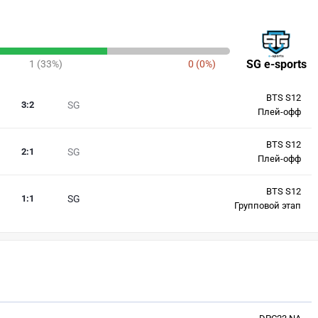
SG e-sports
1 (33%)
0 (0%)
BTS S12
3
:
2
SG
Плей-офф
BTS S12
2
:
1
SG
Плей-офф
BTS S12
1
:
1
SG
Групповой этап