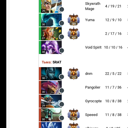
Skywrath
4 / 19 / 21
Mage
26
Yuma
12 / 9 / 10
286
30
2 / 17 / 16
435
27
Void Spirit
10 / 10 / 16
30
Тьма:
5RAT
dnm
22 / 5 / 22
172
30
Pangolier
11 / 7 / 36
30
Gyrocopter
10 / 8 / 38
29
Speeed
11 / 8 / 38
178
30