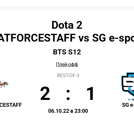
Dota 2
ATFORCESTAFF vs SG e-spo
BTS S12
Плей-офф
BEST-OF-3
2
:
1
CESTAFF
SG e
06.10.22 в 23:00