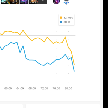
+2
58м
0м
81м
37м
золото
опыт