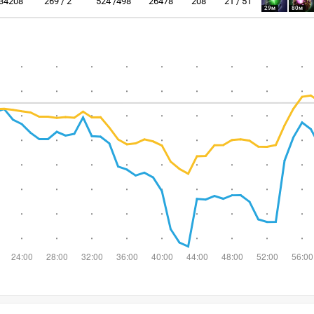
34208
269 / 2
524 /498
26478
208
21 / 51
29м
80м