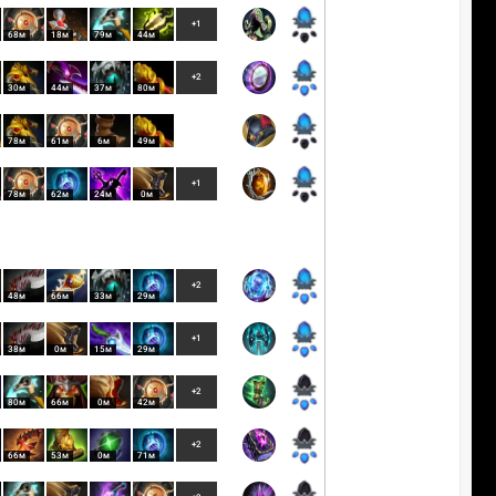
+1
68м
18м
79м
44м
+2
30м
44м
37м
80м
78м
61м
6м
49м
+1
78м
62м
24м
0м
+2
48м
66м
33м
29м
+1
38м
0м
15м
29м
+2
80м
66м
0м
42м
+2
66м
53м
0м
71м