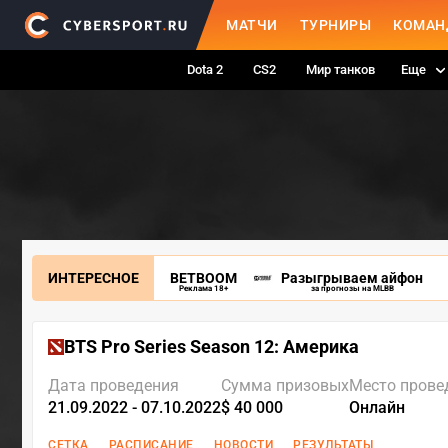
МАТЧИ
ТУРНИРЫ
КОМАН
Dota 2
CS2
Мир танков
Еще
ИНТЕРЕСНОЕ
BETBOOM
Разыгрываем айфон
Реклама 18+
за прогнозы на MLBB
BTS Pro Series Season 12: Америка
Дата проведения
Сумма призовых
Место прове
21.09.2022 - 07.10.2022
$ 40 000
Онлайн
СЕТКА
РАСПИСАНИЕ
НОВОСТИ
РЕЗУЛЬТАТЫ