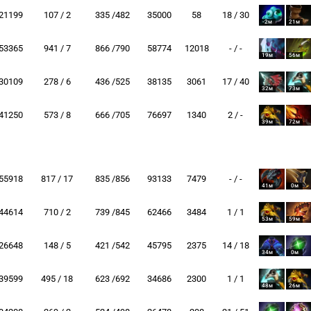
21199
107 / 2
335 /482
35000
58
18 / 30
-2м
21м
53365
941 / 7
866 /790
58774
12018
- / -
19м
56м
30109
278 / 6
436 /525
38135
3061
17 / 40
32м
73м
41250
573 / 8
666 /705
76697
1340
2 / -
39м
72м
55918
817 / 17
835 /856
93133
7479
- / -
41м
0м
44614
710 / 2
739 /845
62466
3484
1 / 1
53м
59м
26648
148 / 5
421 /542
45795
2375
14 / 18
34м
0м
39599
495 / 18
623 /692
34686
2300
1 / 1
48м
26м