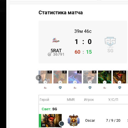
Статистика матча
39м 46с
1
:
0
5RAT
SG
60
:
15
36791
1
2
3
4
5
6
Герой
MMR
Игрок
У/С/П
Свет:
SG
Oscar
7 / 9 / 20
477
28