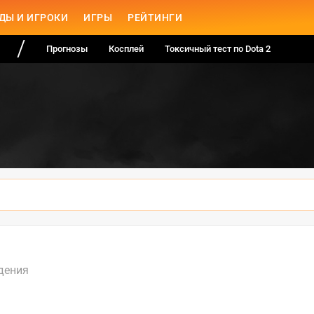
ДЫ И ИГРОКИ
ИГРЫ
РЕЙТИНГИ
Прогнозы
Косплей
Токсичный тест по Dota 2
дения