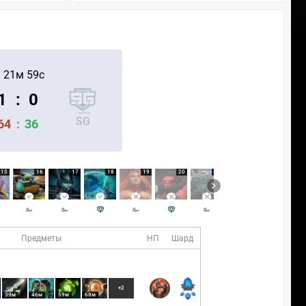
 21м 59с
1
:
0
SG
64
:
36
15
16
17
18
19
20
21
22
23
Предметы
НП
Шард
+2
39м
46м
59м
68м