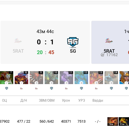
43м 44с
1ч
0
:
1
5RAT
SG
5RAT
20
:
45
17162
7
8
9
10
11
12
13
14
ОЦ
Д/Н
ЗВМ/ОВМ
Урон
УРЗ
Варды
37902
477 / 22
560 /642
40371
7513
- / -
78м
25м