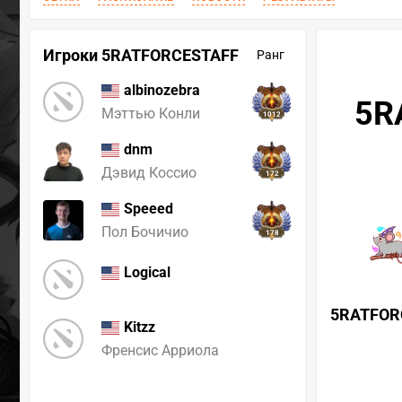
Игроки 5RATFORCESTAFF
Ранг
albinozebra
5R
Мэттью Конли
1012
dnm
Дэвид Коссио
172
Speeed
Пол Бочичио
178
Logical
5RATFOR
Kitzz
Френсис Арриола