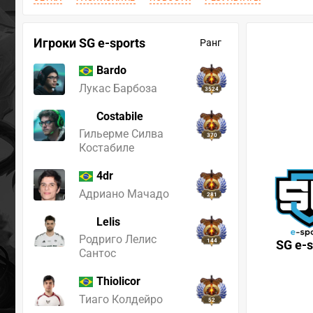
Игроки SG e-sports
Ранг
Bardo
Лукас Барбоза
3524
Costabile
Гильерме Силва
370
Костабиле
4dr
Адриано Мачадо
281
Lelis
Родриго Лелис
144
SG e-s
Сантос
Thiolicor
Тиаго Колдейро
52