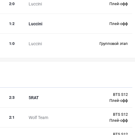
2
:
0
Luccini
Плей-офф
1
:
2
Luccini
Плей-офф
1
:
0
Luccini
Групповой этап
BTS S12
2
:
3
5RAT
Плей-офф
BTS S12
2
:
1
Wolf Team
Плей-офф
BTS S12