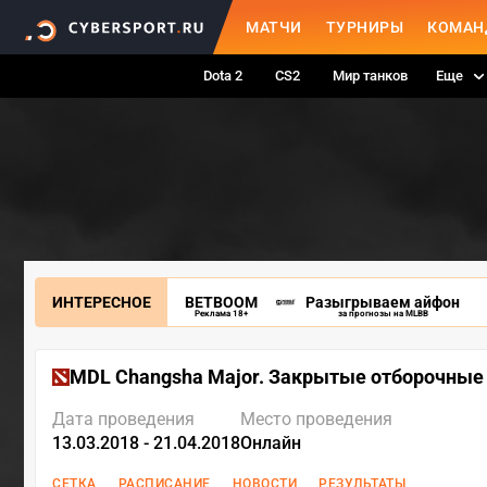
МАТЧИ
ТУРНИРЫ
КОМАН
Dota 2
CS2
Мир танков
Еще
ИНТЕРЕСНОЕ
BETBOOM
Разыгрываем айфон
Реклама 18+
за прогнозы на MLBB
MDL Changsha Major. Закрытые отборочные
Дата проведения
Место проведения
13.03.2018 - 21.04.2018
Онлайн
СЕТКА
РАСПИСАНИЕ
НОВОСТИ
РЕЗУЛЬТАТЫ