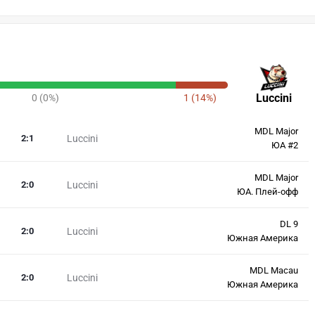
Luccini
0 (0%)
1 (14%)
MDL Major
2
:
1
Luccini
ЮА #2
MDL Major
2
:
0
Luccini
ЮА. Плей-офф
DL 9
2
:
0
Luccini
Южная Америка
MDL Macau
2
:
0
Luccini
Южная Америка