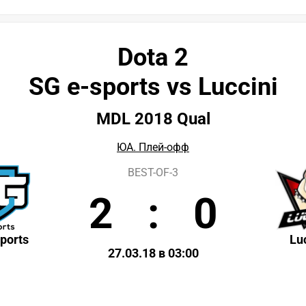
Dota 2
SG e-sports vs Luccini
MDL 2018 Qual
ЮА. Плей-офф
BEST-OF-3
2
:
0
ports
Lu
27.03.18 в 03:00