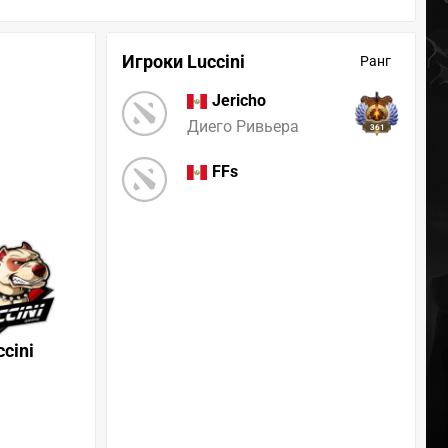
Игроки Luccini
Ранг
Jericho
Диего Ривьера
361
FFs
ccini