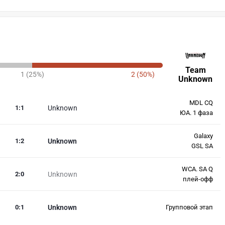
Team
1 (25%)
2 (50%)
Unknown
MDL CQ
1
:
1
Unknown
ЮА. 1 фаза
Galaxy
1
:
2
Unknown
GSL SA
WCA. SA Q
2
:
0
Unknown
плей-офф
0
:
1
Unknown
Групповой этап