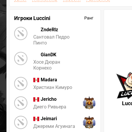
Игроки Luccini
Ранг
ZndeRlz
Сантовал Педро
Пинто
GianDK
Хосе Дюран
Корнехо
Madara
Христиан Кимуро
Jericho
Lucc
Диего Ривьера
361
Jeimari
Джереми Агуинага
1827