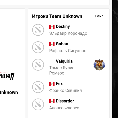
Игроки Team Unknown
Ранг
Destiny
Эльдаир Коронадо
Gohan
Рафаэль Сигуэнас
Valquiria
Томас Яулис
2141
Ромеро
Fex
Франко Севилья
Unknown
Dissorder
Алонсо Флорес