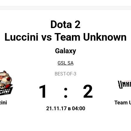
Dota 2
Luccini vs Team Unknown
Galaxy
GSL SA
BEST-OF-3
1
:
2
ini
Team 
21.11.17 в 04:00