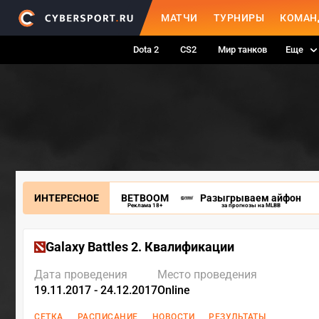
МАТЧИ
ТУРНИРЫ
КОМАН
Dota 2
CS2
Мир танков
Еще
ИНТЕРЕСНОЕ
BETBOOM
Разыгрываем айфон
Реклама 18+
за прогнозы на MLBB
Galaxy Battles 2. Квалификации
Дата проведения
Место проведения
19.11.2017 - 24.12.2017
Online
СЕТКА
РАСПИСАНИЕ
НОВОСТИ
РЕЗУЛЬТАТЫ