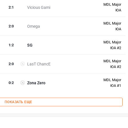
MDL Major
2
:
1
Vicious Gami
ЮА
MDL Major
2
:
0
Omega
ЮА
MDL Major
1
:
2
SG
ЮА #2
MDL Major
2
:
0
LasT ChancE
ЮА #2
MDL Major
0
:
2
Zona Zero
ЮА #1
ПОКАЗАТЬ ЕЩЕ