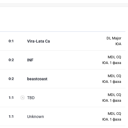
DL Major
0
:
1
Vira-Lata Ca
ЮА
MDL CQ
0
:
2
INF
ЮА. 1 фаза
MDL CQ
0
:
2
beastcoast
ЮА. 1 фаза
MDL CQ
1
:
1
TBD
ЮА. 1 фаза
MDL CQ
1
:
1
Unknown
ЮА. 1 фаза