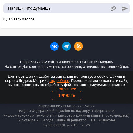
Напиши, что думаешь
0 / 1500 символов
Разработчиком сайта является ООО «ЕСПОРТ Медиа»
На сайте cybersport.ru применяются рекомендательные технологии
О нас
Документы
Для повышения удобства сайта мы используем cookie-файлы и
сервис Яндекс.Метрика
подробнее
. Продолжая использовать сайт,
© ООО «Киберспорт.ру» — Все права защищены
вы соглашаетесь на обработку файлов, используемых сервисом
подробнее
.
18+
ПРИНЯТЬ
ООО «Киберспорт.ру». Свидетельство о регистрации средств массовой
информации ЭЛ № ФС 77 - 74
022
выдано Федеральной службой по надзору в сфере связи,
информационных технологий и массовых коммуникаций (Роскомнадзор)
19 октября 2018 года. Главный редактор — В.Н. Животнев.
Cybersport.ru
@ 2011 - 2026