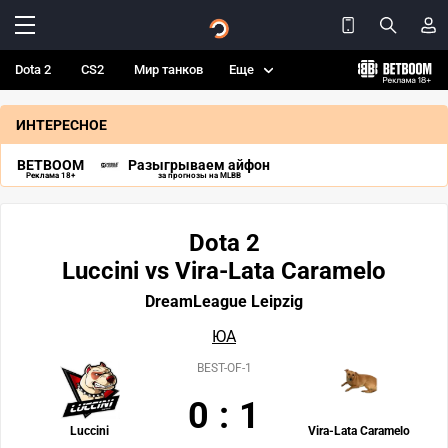
Dota 2
CS2
Мир танков
Еще
ИНТЕРЕСНОЕ
BETBOOM
Разыгрываем айфон
Реклама 18+
за прогнозы на MLBB
Dota 2
Luccini vs Vira-Lata Caramelo
DreamLeague Leipzig
ЮА
BEST-OF-1
0
:
1
Luccini
Vira-Lata Caramelo