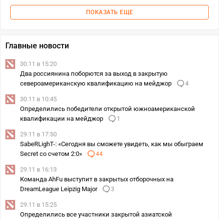
ПОКАЗАТЬ ЕЩЕ
Главные новости
30.11 в 15:20
Два россиянина поборются за выход в закрытую
североамериканскую квалификацию на мейджор
4
30.11 в 10:45
Определились победители открытой южноамериканской
квалификации на мейджор
1
29.11 в 17:50
SabeRLighT-: «Сегодня вы сможете увидеть, как мы обыграем
Secret со счетом 2:0»
44
29.11 в 16:13
Команда AhFu выступит в закрытых отборочных на
DreamLeague Leipzig Major
3
29.11 в 15:25
Определились все участники закрытой азиатской