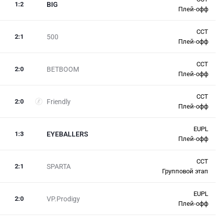
1
:
2
BIG
Плей-офф
CCT
2
:
1
500
Плей-офф
CCT
2
:
0
BETBOOM
Плей-офф
CCT
2
:
0
Friendly
Плей-офф
EUPL
1
:
3
EYEBALLERS
Плей-офф
CCT
2
:
1
SPARTA
Групповой этап
EUPL
2
:
0
VP.Prodigy
Плей-офф