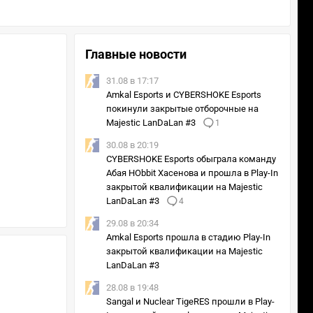
Главные новости
31.08 в 17:17
Amkal Esports и CYBERSHOKE Esports
покинули закрытые отборочные на
Majestic LanDaLan #3
1
30.08 в 20:19
CYBERSHOKE Esports обыграла команду
Абая HObbit Хасенова и прошла в Play-In
закрытой квалификации на Majestic
LanDaLan #3
4
29.08 в 20:34
Amkal Esports прошла в стадию Play-In
закрытой квалификации на Majestic
LanDaLan #3
28.08 в 19:48
Sangal и Nuclear TigeRES прошли в Play-