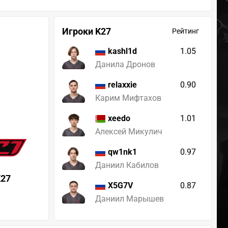
Игроки K27
Рейтинг
1.05
kashl1d
Данила Дронов
0.90
relaxxie
Карим Мифтахов
1.01
xeedo
Алексей Микулич
0.97
qw1nk1
Даниил Кабилов
K27
0.87
X5G7V
Даниил Марышев