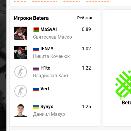
Игроки Betera
Рейтинг
0.89
MaSvAl
Святослав Маско
1.02
tENZY
Никита Коченюк
1.22
H1te
Владислав Хаит
Vert
Bet
1.25
Synyx
Даниил Мазур