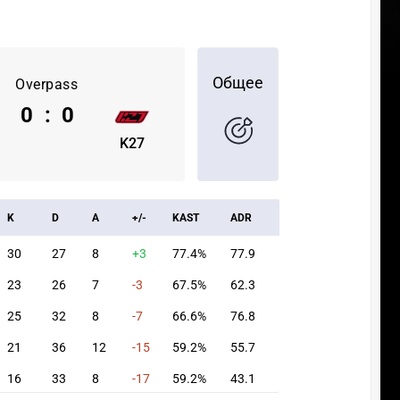
Общее
Overpass
0
:
0
K27
K
D
A
+/-
KAST
ADR
30
27
8
+3
77.4%
77.9
23
26
7
-3
67.5%
62.3
25
32
8
-7
66.6%
76.8
21
36
12
-15
59.2%
55.7
16
33
8
-17
59.2%
43.1