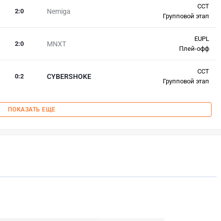
CCT
2
:
0
Nemiga
Групповой этап
EUPL
2
:
0
MNXT
Плей-офф
CCT
0
:
2
CYBERSHOKE
Групповой этап
ПОКАЗАТЬ ЕЩЕ