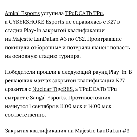
Amkal Esports
уступила
TPuDCATb TPu
,
а
CYBERSHOKE Esports
не справилась с
K27
в
стадии Play-In закрытой квалификации
на
Majestic LanDaLan #3
по CS2. Проигравшие
покинули отборочные и потеряли шансы попасть
на основную стадию турнира.
Победители прошли в следующий раунд Play-In. В
решающих матчах закрытой квалификации K27
сразится с
Nuclear TigeRES
, а TPuDCATb TPu
сыграет с
Sangal Esports
. Противостояния
начнутся 1 сентября в 11:00 мск и 14:00 мск
соответственно.
Закрытая квалификация на Majestic LanDaLan #3