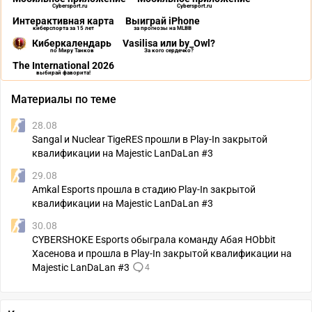
Cybersport.ru
Cybersport.ru
Интерактивная карта
Выиграй iPhone
киберспорта за 15 лет
за прогнозы на MLBB
Киберкалендарь
Vasilisa или by_Owl?
по Миру Танков
За кого сердечко?
The International 2026
выбирай фаворита!
Материалы по теме
28.08
Sangal и Nuclear TigeRES прошли в Play-In закрытой
квалификации на Majestic LanDaLan #3
29.08
Amkal Esports прошла в стадию Play-In закрытой
квалификации на Majestic LanDaLan #3
30.08
CYBERSHOKE Esports обыграла команду Абая HObbit
Хасенова и прошла в Play-In закрытой квалификации на
Majestic LanDaLan #3
4