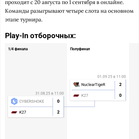
проходит с 20 августа по 1 сентября в онлайне.
Команды разыгрывают четыре слота на основном
этапе турнира.
Play-In отборочных:
1/4 финала
Полуфинал
01.09.25 в 11:00
2
NuclearTigeR
31.08.25 в 11:00
0
K27
0
CYBERSHOKE
2
K27