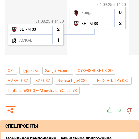
01.09.25 в 14:00
0
Sangal
31.08.25 в 14:00
2
BET-M 33
2
BET-M 33
1
AMKAL
CS2
Турниры
Sangal Esports
CYBERSHOKE CS:GO
AMKAL CS2
K27 CS2
NuclearTigeR CS2
TPuDCATb TPu CS2
LanDaLan#3 CQ — Majestic LanDaLan #3
0
СПЕЦПРОЕКТЫ
Мобильное приложение
Мобильное приложение