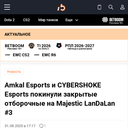
Dota 2
CS2
Мир танков
Еще
АКТУАЛЬНОЕ
BETBOOM
TI 2026
РПЛ 2026-2027
Реклама 18+
по Dota 2
таблица и расписание
EWC CS2
EWC R6
Новость
Amkal Esports и CYBERSHOKE
Esports покинули закрытые
отборочные на Majestic LanDaLan
#3
31.08.2025 в 17:17
1