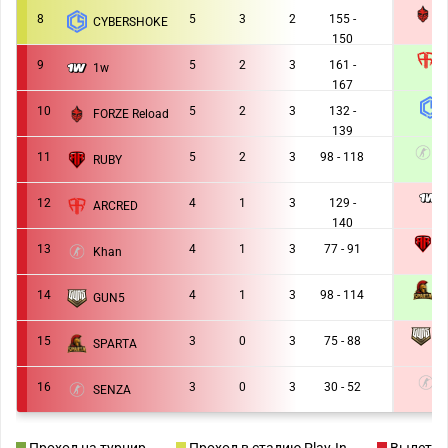
F
8
5
3
2
155 -
CYBERSHOKE
0 :
150
9
5
2
3
161 -
1w
2 :
167
10
5
2
3
132 -
FORZE Reload
2 :
139
K
11
5
2
3
98 - 118
RUBY
1 :
12
4
1
3
129 -
ARCRED
0 :
140
R
13
4
1
3
77 - 91
Khan
0 :
S
14
4
1
3
98 - 114
GUN5
2 :
G
15
3
0
3
75 - 88
SPARTA
0 :
16
3
0
3
30 - 52
SENZA
0 :