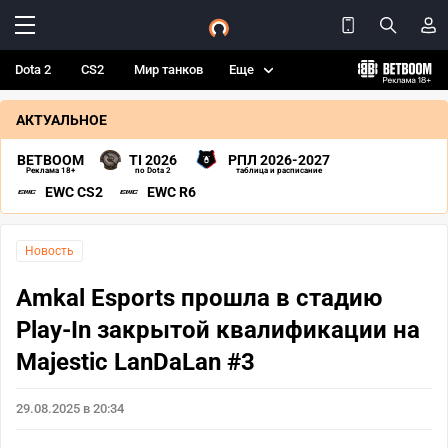
Dota 2
CS2
Мир танков
Еще
АКТУАЛЬНОЕ
BETBOOM
TI 2026
РПЛ 2026-2027
Реклама 18+
по Dota 2
таблица и расписание
EWC CS2
EWC R6
Новость
Amkal Esports прошла в стадию
Play-In закрытой квалификации на
Majestic LanDaLan #3
29.08.2025 в 20:34