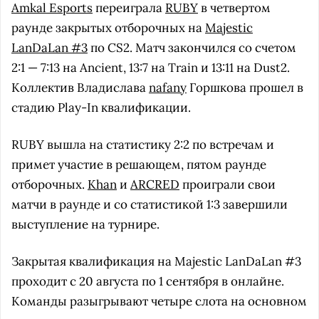
Amkal Esports
переиграла
RUBY
в четвертом
раунде закрытых отборочных на
Majestic
LanDaLan #3
по CS2. Матч закончился со счетом
2:1 — 7:13 на Ancient, 13:7 на Train и 13:11 на Dust2.
Коллектив Владислава
nafany
Горшкова прошел в
стадию Play-In квалификации.
RUBY вышла на статистику 2:2 по встречам и
примет участие в решающем, пятом раунде
отборочных.
Khan
и
ARCRED
проиграли свои
матчи в раунде и со статистикой 1:3 завершили
выступление на турнире.
Закрытая квалификация на Majestic LanDaLan #3
проходит с 20 августа по 1 сентября в онлайне.
Команды разыгрывают четыре слота на основном