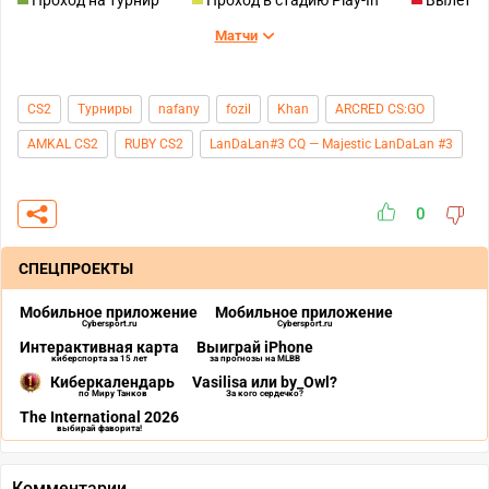
Проход на турнир
Проход в стадию Play-In
Вылет
Матчи
CS2
Турниры
nafany
fozil
Khan
ARCRED CS:GO
AMKAL CS2
RUBY CS2
LanDaLan#3 CQ — Majestic LanDaLan #3
0
СПЕЦПРОЕКТЫ
Мобильное приложение
Мобильное приложение
Cybersport.ru
Cybersport.ru
Интерактивная карта
Выиграй iPhone
киберспорта за 15 лет
за прогнозы на MLBB
Киберкалендарь
Vasilisa или by_Owl?
по Миру Танков
За кого сердечко?
The International 2026
выбирай фаворита!
Комментарии