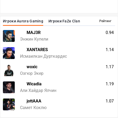
Игроки Aurora Gaming
Игроки FaZe Clan
Рейтинг
MAJ3R
0.94
Энжин Купели
XANTARES
1.14
Исмаилкан Дурткардес
woxic
1.17
Озгюр Экер
Wicadia
1.19
Али Хайдар Ялчин
jottAAA
1.07
Самет Коклю