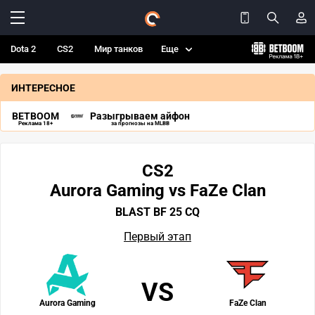
Dota 2
CS2
Мир танков
Еще
ИНТЕРЕСНОЕ
BETBOOM
Разыгрываем айфон
Реклама 18+
за прогнозы на MLBB
CS2
Aurora Gaming vs FaZe Clan
BLAST BF 25 CQ
Первый этап
VS
Aurora Gaming
FaZe Clan