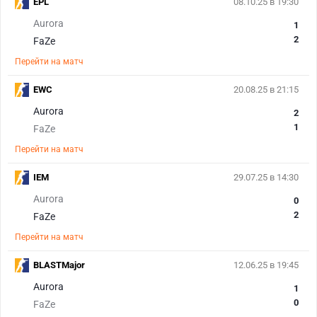
EPL
08.10.25 в 19:30
Aurora
1
2
FaZe
Перейти на матч
EWC
20.08.25 в 21:15
Aurora
2
1
FaZe
Перейти на матч
IEM
29.07.25 в 14:30
Aurora
0
2
FaZe
Перейти на матч
BLASTMajor
12.06.25 в 19:45
Aurora
1
0
FaZe