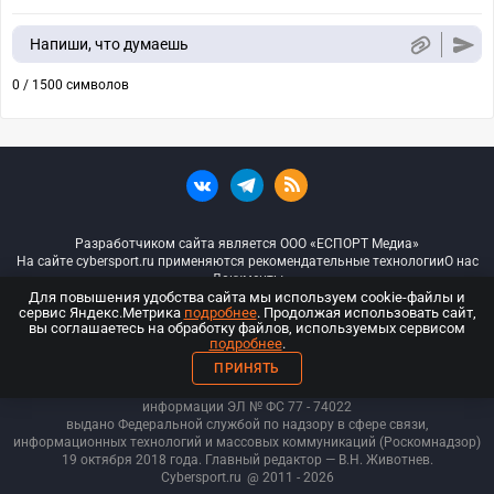
Напиши, что думаешь
0 / 1500 символов
Разработчиком сайта является ООО «ЕСПОРТ Медиа»
На сайте cybersport.ru применяются рекомендательные технологии
О нас
Документы
Для повышения удобства сайта мы используем cookie-файлы и
сервис Яндекс.Метрика
подробнее
. Продолжая использовать сайт,
© ООО «Киберспорт.ру» — Все права защищены
вы соглашаетесь на обработку файлов, используемых сервисом
подробнее
.
18+
ПРИНЯТЬ
ООО «Киберспорт.ру». Свидетельство о регистрации средств массовой
информации ЭЛ № ФС 77 - 74
022
выдано Федеральной службой по надзору в сфере связи,
информационных технологий и массовых коммуникаций (Роскомнадзор)
19 октября 2018 года. Главный редактор — В.Н. Животнев.
Cybersport.ru
@ 2011 - 2026