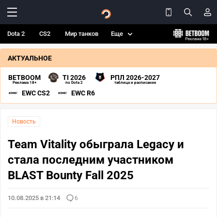
Dota 2
CS2
Мир танков
Еще
АКТУАЛЬНОЕ
BETBOOM
TI 2026
РПЛ 2026-2027
Реклама 18+
по Dota 2
таблица и расписание
EWC CS2
EWC R6
Новость
Team Vitality обыграла Legacy и
стала последним участником
BLAST Bounty Fall 2025
10.08.2025 в 21:14
6