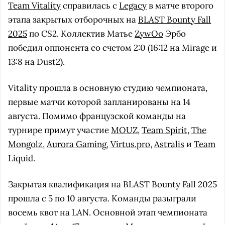
Team Vitality
справилась с
Legacy
в матче второго
этапа закрытых отборочных на
BLAST Bounty Fall
2025
по CS2. Коллектив Матье
ZywOo
Эрбо
победил оппонента со счетом 2:0 (16:12 на Mirage и
13:8 на Dust2).
Vitality прошла в основную студию чемпионата,
первые матчи которой запланированы на 14
августа. Помимо французской команды на
турнире примут участие
MOUZ
,
Team Spirit
,
The
Mongolz
,
Aurora Gaming
,
Virtus.pro
,
Astralis
и
Team
Liquid
.
Закрытая квалификация на BLAST Bounty Fall 2025
прошла с 5 по 10 августа. Команды разыграли
восемь квот на LAN. Основной этап чемпионата