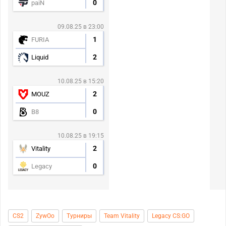
0
paiN
09.08.25 в 23:00
1
FURIA
2
Liquid
10.08.25 в 15:20
2
MOUZ
0
B8
10.08.25 в 19:15
2
Vitality
0
Legacy
CS2
ZywOo
Турниры
Team Vitality
Legacy CS:GO