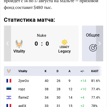
пройдет с 14 по 17 августа на Мальте — призовой
фонд составит $480 тыс.
Статистика матча:
Общее
Nuke
0
:
0
Vitality
Legacy
Vitality
K
D
A
+/-
KAST
ZywOo
40
26
9
+14
81.6%
ropz
38
28
12
+10
77.4%
flameZ
34
30
14
+4
77.4%
apEX
33
31
15
+2
78%