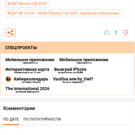
BLAST Bounty Fall 2025
BLAST BF 25 CQ — BLAST Bounty Fall 2025. Закрытые отборочные
2
СПЕЦПРОЕКТЫ
Мобильное приложение
Мобильное приложение
Cybersport.ru
Cybersport.ru
Интерактивная карта
Выиграй iPhone
киберспорта за 15 лет
за прогнозы на MLBB
Киберкалендарь
Vasilisa или by_Owl?
по Миру Танков
За кого сердечко?
The International 2026
выбирай фаворита!
Комментарии
ПО ДАТЕ
ПО ПОПУЛЯРНОСТИ