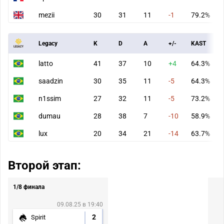
mezii
30
31
11
-1
79.2%
Legacy
K
D
A
+/-
KAST
latto
41
37
10
+4
64.3%
saadzin
30
35
11
-5
64.3%
n1ssim
27
32
11
-5
73.2%
dumau
28
38
7
-10
58.9%
lux
20
34
21
-14
63.7%
Второй этап:
1/8 финала
09.08.25 в 19:40
2
Spirit