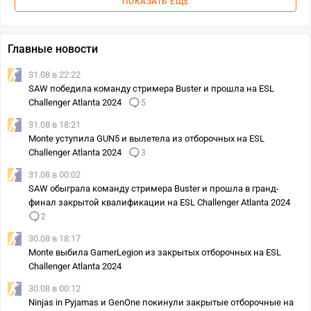
ПОКАЗАТЬ ЕЩЕ
Главные новости
31.08 в 22:22
SAW победила команду стримера Buster и прошла на ESL
Challenger Atlanta 2024
5
31.08 в 18:21
Monte уступила GUN5 и вылетела из отборочных на ESL
Challenger Atlanta 2024
3
31.08 в 00:02
SAW обыграла команду стримера Buster и прошла в гранд-
финал закрытой квалификации на ESL Challenger Atlanta 2024
2
30.08 в 18:17
Monte выбила GamerLegion из закрытых отборочных на ESL
Challenger Atlanta 2024
30.08 в 00:12
Ninjas in Pyjamas и GenOne покинули закрытые отборочные на