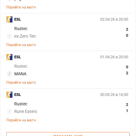
Перейти на матч
ESL
02.04.26 в 20:00
Rustec
2
0
ex-Zero Ten
Перейти на матч
ESL
01.04.26 в 20:00
Rustec
0
2
MANA
Перейти на матч
ESL
30.03.26 в 16:00
Rustec
2
1
Rune Eaters
Перейти на матч