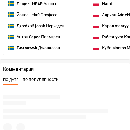
Людвиг
HEAP
Алонсо
Nami
Йонас
Lekr0
Олофссон
Адриан
AdrieN
Джейкоб
jocab
Нерхеден
Карол
maaryy
Антон
Sapec
Палмгрен
Губерт
yvro
Ка
Тим
nawwk
Джонассон
Куба
Markoś
М
Комментарии
ПО ДАТЕ
ПО ПОПУЛЯРНОСТИ