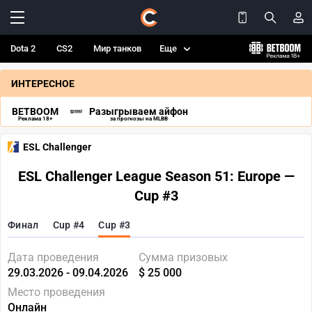
Dota 2
CS2
Мир танков
Еще
ИНТЕРЕСНОЕ
BETBOOM
Разыгрываем айфон
Реклама 18+
за прогнозы на MLBB
ESL Challenger
ESL Challenger League Season 51: Europe —
Cup #3
Финал
Cup #4
Cup #3
Дата проведения
Сумма призовых
29.03.2026 - 09.04.2026
$ 25 000
Место проведения
Онлайн