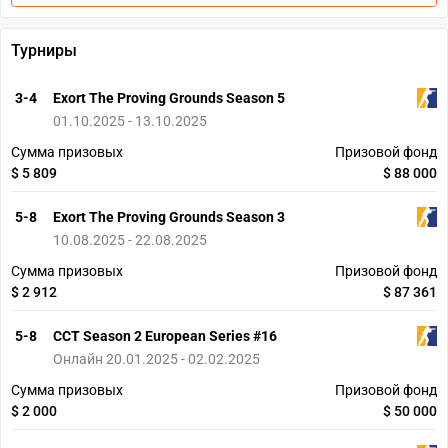
Турниры
3-4
Exort The Proving Grounds Season 5
01.10.2025 - 13.10.2025
Сумма призовых
Призовой фонд
$ 5 809
$ 88 000
5-8
Exort The Proving Grounds Season 3
10.08.2025 - 22.08.2025
Сумма призовых
Призовой фонд
$ 2 912
$ 87 361
5-8
CCT Season 2 European Series #16
Онлайн 20.01.2025 - 02.02.2025
Сумма призовых
Призовой фонд
$ 2 000
$ 50 000