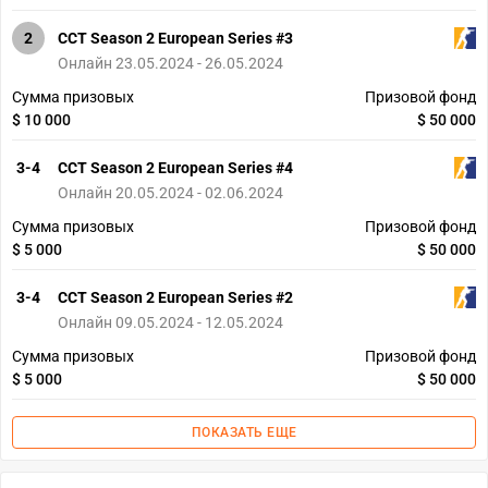
2
CCT Season 2 European Series #3
Онлайн 23.05.2024 - 26.05.2024
Сумма призовых
Призовой фонд
$ 10 000
$ 50 000
3-4
CCT Season 2 European Series #4
Онлайн 20.05.2024 - 02.06.2024
Сумма призовых
Призовой фонд
$ 5 000
$ 50 000
3-4
CCT Season 2 European Series #2
Онлайн 09.05.2024 - 12.05.2024
Сумма призовых
Призовой фонд
$ 5 000
$ 50 000
ПОКАЗАТЬ ЕЩЕ