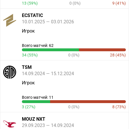
13 (59%)
0 (0%)
9 (41%)
ECSTATIC
10.01.2025 — 03.01.2026
Игрок
Всего матчей: 62
34 (55%)
0 (0%)
28 (45%)
TSM
14.09.2024 — 15.12.2024
Игрок
Всего матчей: 11
3 (27%)
0 (0%)
8 (73%)
MOUZ NXT
29.09.2023 — 14.09.2024