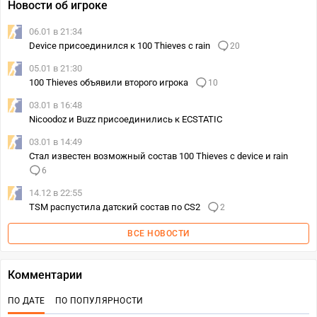
Новости об игроке
06.01 в 21:34
Device присоединился к 100 Thieves с rain
20
05.01 в 21:30
100 Thieves объявили второго игрока
10
03.01 в 16:48
Nicoodoz и Buzz присоединились к ECSTATIC
03.01 в 14:49
Стал известен возможный состав 100 Thieves с device и rain
6
14.12 в 22:55
TSM распустила датский состав по CS2
2
ВСЕ НОВОСТИ
Комментарии
ПО ДАТЕ
ПО ПОПУЛЯРНОСТИ