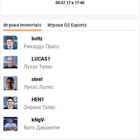
05.07.17 в 17:40
Игроки Immortals
Игроки G2 Esports
boltz
Рикардо Прасс
LUCAS1
Лукас Телес
steel
Лукас Лопес
HEN1
Энрике Телес
kNgV-
Вито Джузеппе