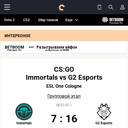
Dota 2
CS2
Мир танков
Еще
ИНТЕРЕСНОЕ
BETBOOM
Разыгрываем айфон
Реклама 18+
за прогнозы на MLBB
CS:GO
Immortals vs G2 Esports
ESL One Cologne
Групповой этап
BEST-OF-1
7
:
16
Immortals
G2 Esports