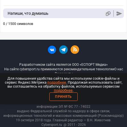
Напиши, что думаешь
0 / 1500 символов
Разработчиком сайта является ООО «ЕСПОРТ Медиа»
На сайте cybersport.ru применяются рекомендательные технологии
О нас
Документы
Для повышения удобства сайта мы используем cookie-файлы и
сервис Яндекс.Метрика
подробнее
. Продолжая использовать сайт,
© ООО «Киберспорт.ру» — Все права защищены
вы соглашаетесь на обработку файлов, используемых сервисом
подробнее
.
18+
ПРИНЯТЬ
ООО «Киберспорт.ру». Свидетельство о регистрации средств массовой
информации ЭЛ № ФС 77 - 74
022
выдано Федеральной службой по надзору в сфере связи,
информационных технологий и массовых коммуникаций (Роскомнадзор)
19 октября 2018 года. Главный редактор — В.Н. Животнев.
Cybersport.ru
@ 2011 - 2026