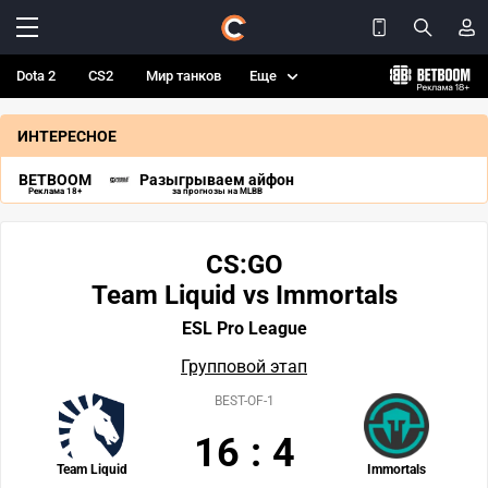
Dota 2
CS2
Мир танков
Еще
ИНТЕРЕСНОЕ
BETBOOM
Разыгрываем айфон
Реклама 18+
за прогнозы на MLBB
CS:GO
Team Liquid vs Immortals
ESL Pro League
Групповой этап
BEST-OF-1
16
:
4
Team Liquid
Immortals