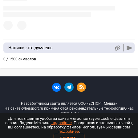
Напиши, что думаешь
0 / 1500 символов
Разработчиком сайта является ООО «ЕСПОРТ Медиа»
На сайте cybersport.ru применяются рекомендательные технологии
О нас
Документы
Для повышения удобства сайта мы используем cookie-файлы и
сервис Яндекс.Метрика
подробнее
. Продолжая использовать сайт,
© ООО «Киберспорт.ру» — Все права защищены
вы соглашаетесь на обработку файлов, используемых сервисом
подробнее
.
18+