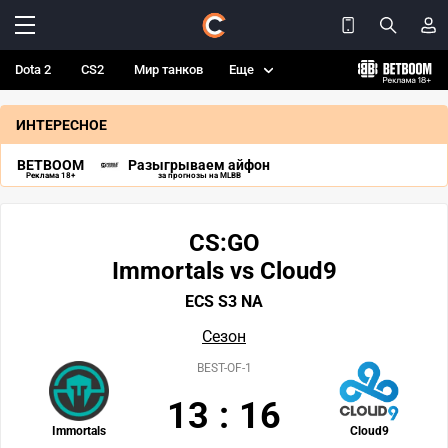
Dota 2
CS2
Мир танков
Еще
ИНТЕРЕСНОЕ
BETBOOM
Разыгрываем айфон
Реклама 18+
за прогнозы на MLBB
CS:GO
Immortals vs Cloud9
ECS S3 NA
Сезон
BEST-OF-1
13
:
16
Immortals
Cloud9