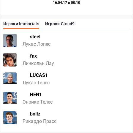
16.04.17 в 00:10
Игроки Immortals
Игроки Cloud9
steel
Лукас Лопес
fnx
Линкольн Лау
LUCAS1
Лукас Телес
HEN1
Энрике Телес
boltz
Рикардо Прасс