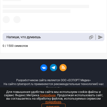
Напиши, что думаешь
0 / 1500 символов
Разработчиком сайта является ООО «ЕСПОРТ Медиа»
На сайте cybersport.ru применяются рекомендательные технологии
О нас
Документы
Для повышения удобства сайта мы используем cookie-файлы и
сервис Яндекс.Метрика
подробнее
. Продолжая использовать сайт,
© ООО «Киберспорт.ру» — Все права защищены
вы соглашаетесь на обработку файлов, используемых сервисом
подробнее
.
18+