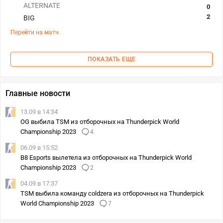
ALTERNATE
0
2
BIG
Перейти на матч
ПОКАЗАТЬ ЕЩЕ
Главные новости
13.09 в 14:34
OG выбила TSM из отборочных на Thunderpick World
Championship 2023
4
06.09 в 15:52
B8 Esports вылетела из отборочных на Thunderpick World
Championship 2023
2
04.09 в 17:37
TSM выбила команду coldzera из отборочных на Thunderpick
World Championship 2023
7