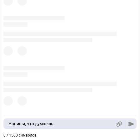
Напиши, что думаешь
0 / 1500 символов