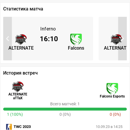
Статистика матча
Inferno
16
:
10
ALTERNATE
Falcons
ALTERNATE
История встреч
ALTERNATE
Falcons Esports
aTTaX
Всего матчей: 1
1 (100%)
0 (0%)
0 (0%)
TWC 2023
10.09.23 в 14:25