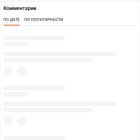
Комментарии
ПО ДАТЕ
ПО ПОПУЛЯРНОСТИ