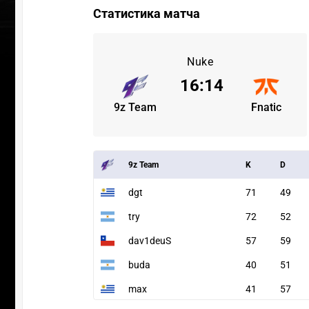
Статистика матча
Nuke
16
:
14
9z Team
Fnatic
9z Team
K
D
dgt
71
49
try
72
52
dav1deuS
57
59
buda
40
51
max
41
57