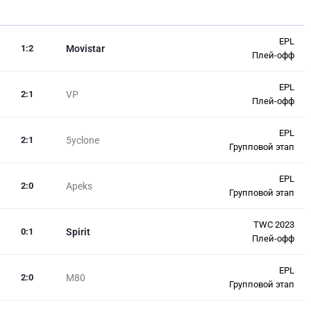
EPL
1
:
2
Movistar
Плей-офф
EPL
2
:
1
VP
Плей-офф
EPL
2
:
1
5yclone
Групповой этап
EPL
2
:
0
Apeks
Групповой этап
TWC 2023
0
:
1
Spirit
Плей-офф
EPL
2
:
0
M80
Групповой этап