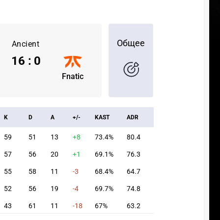
Общее
Ancient
16
:
0
Fnatic
K
D
A
+/-
KAST
ADR
59
51
13
+8
73.4%
80.4
57
56
20
+1
69.1%
76.3
55
58
11
-3
68.4%
64.7
52
56
19
-4
69.7%
74.8
43
61
11
-18
67%
63.2