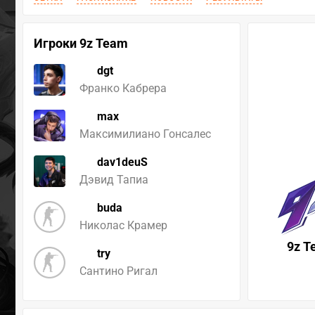
Игроки 9z Team
dgt
Франко Кабрера
max
Максимилиано Гонсалес
dav1deuS
Дэвид Тапиа
buda
Николас Крамер
9z T
try
Сантино Ригал