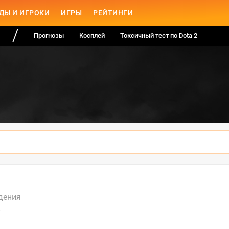
ДЫ И ИГРОКИ
ИГРЫ
РЕЙТИНГИ
Прогнозы
Косплей
Токсичный тест по Dota 2
дения
А