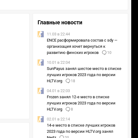
Главные новости
11.03 в 22:44
ENCE расформировала состав с sdy —
организация хочет вернуться к
развитию финских игроков
10
10.01 в 22:04
SunPayus занял шестое место в списке
лучших игроков 2023 года по версии
HLTV.org
18
04.01 в 22:03
Frozen занял 12-е место в списке
лучших игроков 2023 года по версии
HLTV.org
8
02.01 в 22:14
14-е место в списке лучших игроков
2023 года по версии HLTV.org занял
Nertz
20