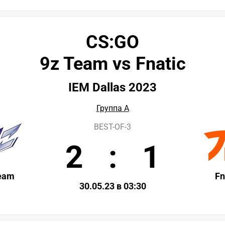
CS:GO
9z Team vs Fnatic
IEM Dallas 2023
Группа A
BEST-OF-3
2
:
1
eam
Fn
30.05.23 в 03:30