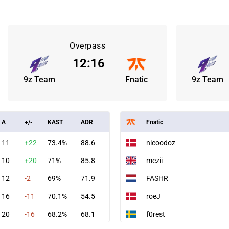
Overpass
12
:
16
9z Team
Fnatic
9z Team
A
+/-
KAST
ADR
Fnatic
11
+22
73.4%
88.6
nicoodoz
10
+20
71%
85.8
mezii
12
-2
69%
71.9
FASHR
16
-11
70.1%
54.5
roeJ
20
-16
68.2%
68.1
f0rest