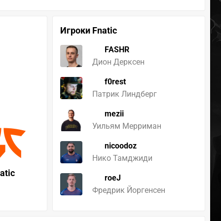
Игроки Fnatic
FASHR
Дион Дерксен
f0rest
Патрик Линдберг
mezii
Уильям Мерриман
nicoodoz
Нико Тамджиди
atic
roeJ
Фредрик Йоргенсен