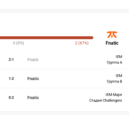
Fnatic
0 (0%)
2 (67%)
IEM
2
:
1
Fnatic
Группа A
IEM
1
:
2
Fnatic
Группа B
IEM Major
0
:
2
Fnatic
Стадия Challengers