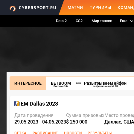
МАТЧИ
ТУРНИРЫ
КОМАН
Dota 2
CS2
Мир танков
Еще
ИНТЕРЕСНОЕ
BETBOOM
Разыгрываем айфон
Реклама 18+
за прогнозы на MLBB
IEM Dallas 2023
Дата проведения
Сумма призовых
Место прове
29.05.2023 - 04.06.2023
$ 250 000
Даллас, СШ
СЕТКА
РАСПИСАНИЕ
НОВОСТИ
РЕЗУЛЬТАТЫ