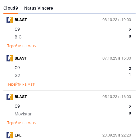
Cloud9
Natus Vincere
BLAST
08.10.23 в 19:00
C9
2
0
BIG
Перейти на матч
BLAST
07.10.23 в 16:00
C9
2
1
G2
Перейти на матч
BLAST
05.10.23 в 16:00
C9
2
0
Movistar
Перейти на матч
EPL
23.09.23 в 22:20