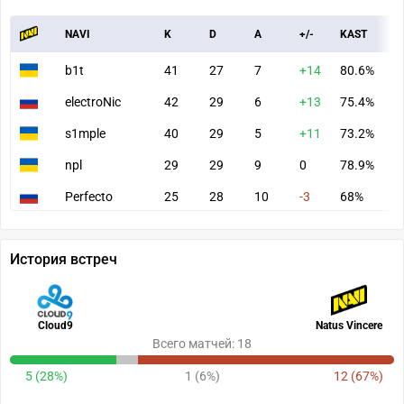
NAVI
K
D
A
+/-
KAST
A
b1t
41
27
7
+14
80.6%
8
electroNic
42
29
6
+13
75.4%
9
s1mple
40
29
5
+11
73.2%
7
npl
29
29
9
0
78.9%
6
Perfecto
25
28
10
-3
68%
6
История встреч
Cloud9
Natus Vincere
Всего матчей: 18
5 (28%)
1 (6%)
12 (67%)