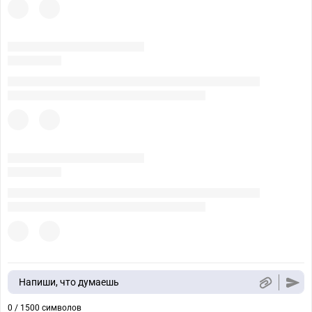
Напиши, что думаешь
0 / 1500 символов