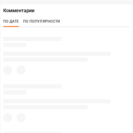
Комментарии
ПО ДАТЕ
ПО ПОПУЛЯРНОСТИ