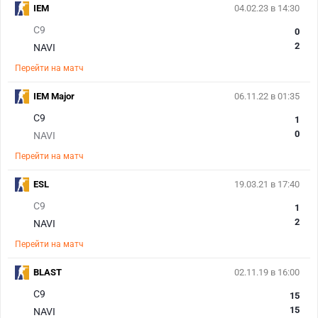
IEM
04.02.23 в 14:30
C9
0
2
NAVI
Перейти на матч
IEM Major
06.11.22 в 01:35
C9
1
0
NAVI
Перейти на матч
ESL
19.03.21 в 17:40
C9
1
2
NAVI
Перейти на матч
BLAST
02.11.19 в 16:00
C9
15
15
NAVI