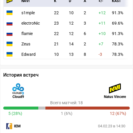
NAVI
K
D
A
+/-
KAST
A
s1mple
22
10
2
+12
91.3%
9
electroNic
23
12
3
+11
69.6%
9
flamie
22
12
6
+10
91.3%
1
Zeus
21
14
2
+7
78.3%
8
Edward
10
13
8
-3
78.3%
5
История встреч
Cloud9
Natus Vincere
Всего матчей: 18
5 (28%)
1 (6%)
12 (67%)
IEM
04.02.23 в 14:30