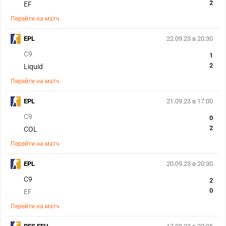
2
EF
Перейти на матч
EPL
22.09.23 в 20:30
C9
1
2
Liquid
Перейти на матч
EPL
21.09.23 в 17:00
C9
0
2
COL
Перейти на матч
EPL
20.09.23 в 20:30
C9
2
0
EF
Перейти на матч