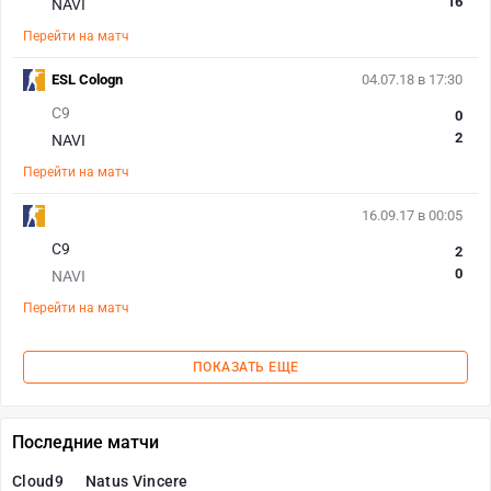
16
NAVI
Перейти на матч
ESL Cologn
04.07.18 в 17:30
C9
0
2
NAVI
Перейти на матч
16.09.17 в 00:05
C9
2
0
NAVI
Перейти на матч
ПОКАЗАТЬ ЕЩЕ
Последние матчи
Cloud9
Natus Vincere