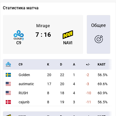
Статистика матча
Общее
Mirage
7
:
16
C9
NAVI
C9
K
D
A
+/-
KAST
A
Golden
20
22
1
-2
56.5%
7
autimatic
17
20
4
-3
69.6%
9
RUSH
8
18
4
-10
60.9%
5
cajunb
8
19
3
-11
56.5%
4