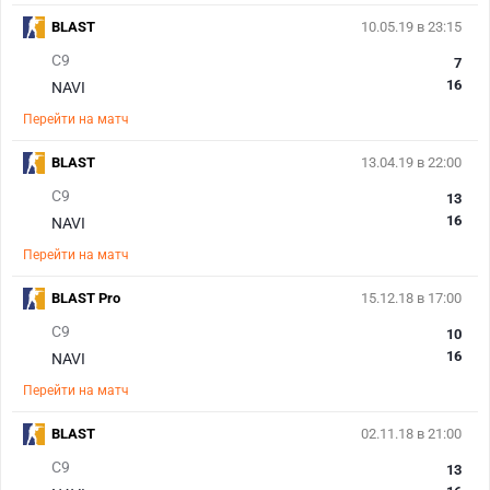
BLAST
10.05.19 в 23:15
C9
7
16
NAVI
Перейти на матч
BLAST
13.04.19 в 22:00
C9
13
16
NAVI
Перейти на матч
BLAST Pro
15.12.18 в 17:00
C9
10
16
NAVI
Перейти на матч
BLAST
02.11.18 в 21:00
C9
13