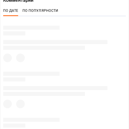
Комментарии
ПО ДАТЕ
ПО ПОПУЛЯРНОСТИ