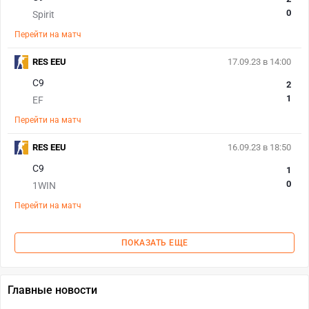
0
Spirit
Перейти на матч
RES EEU
17.09.23 в 14:00
C9
2
1
EF
Перейти на матч
RES EEU
16.09.23 в 18:50
C9
1
0
1WIN
Перейти на матч
ПОКАЗАТЬ ЕЩЕ
Главные новости