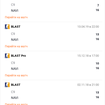
C9
7
16
NAVI
Перейти на матч
BLAST
13.04.19 в 22:00
C9
13
16
NAVI
Перейти на матч
BLAST Pro
15.12.18 в 17:00
C9
10
16
NAVI
Перейти на матч
BLAST
02.11.18 в 21:00
C9
13
16
NAVI
Перейти на матч