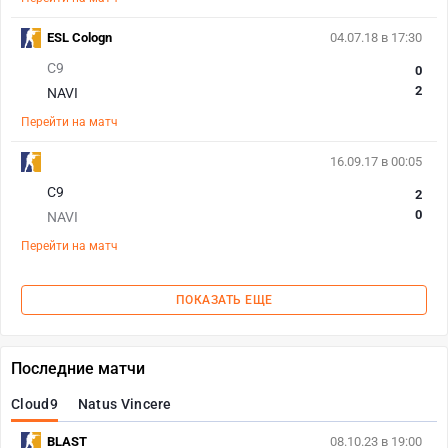
ESL Cologn
04.07.18 в 17:30
C9
0
2
NAVI
Перейти на матч
16.09.17 в 00:05
C9
2
0
NAVI
Перейти на матч
ПОКАЗАТЬ ЕЩЕ
Последние матчи
Cloud9
Natus Vincere
BLAST
08.10.23 в 19:00