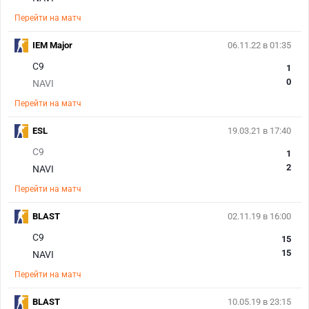
Перейти на матч
IEM Major
06.11.22 в 01:35
C9
1
0
NAVI
Перейти на матч
ESL
19.03.21 в 17:40
C9
1
2
NAVI
Перейти на матч
BLAST
02.11.19 в 16:00
C9
15
15
NAVI
Перейти на матч
BLAST
10.05.19 в 23:15