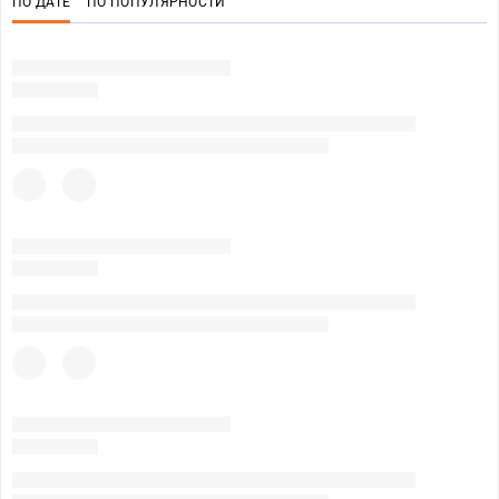
ПО ДАТЕ
ПО ПОПУЛЯРНОСТИ