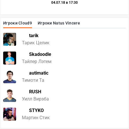
04.07.18 в 17:30
Игроки Cloud9
Игроки Natus Vincere
tarik
Тарик Целик
Skadoodle
Тайлер Лэтем
autimatic
Тимоти Та
RUSH
Уилл Вирзба
STYKO
Мартин Стик