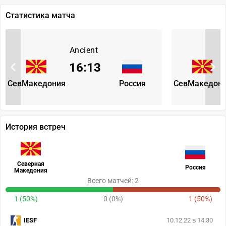
Статистика матча
Ancient
16
:
13
СевМакедония
Россия
СевМакедон
История встреч
Северная
Россия
Македония
Всего матчей: 2
1 (50%)
0 (0%)
1 (50%)
IESF
10.12.22 в 14:30