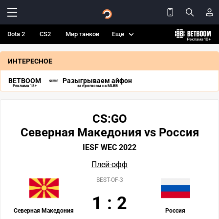
Dota 2
CS2
Мир танков
Еще
ИНТЕРЕСНОЕ
BETBOOM
Разыгрываем айфон
Реклама 18+
за прогнозы на MLBB
CS:GO
Северная Македония vs Россия
IESF WEC 2022
Плей-офф
BEST-OF-3
1
:
2
Северная Македония
Россия