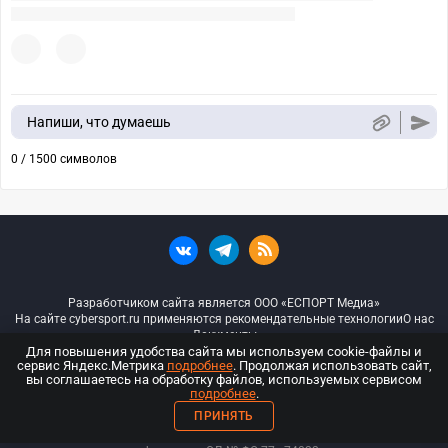
Напиши, что думаешь
0 / 1500 символов
Разработчиком сайта является ООО «ЕСПОРТ Медиа»
На сайте cybersport.ru применяются рекомендательные технологии
О нас
Документы
Для повышения удобства сайта мы используем cookie-файлы и
сервис Яндекс.Метрика
подробнее
. Продолжая использовать сайт,
© ООО «Киберспорт.ру» — Все права защищены
вы соглашаетесь на обработку файлов, используемых сервисом
подробнее
.
18+
ПРИНЯТЬ
ООО «Киберспорт.ру». Свидетельство о регистрации средств массовой