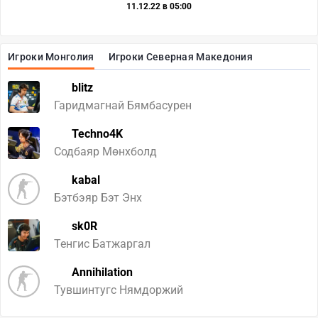
11.12.22 в 05:00
Игроки Монголия
Игроки Северная Македония
blitz
Гаридмагнай Бямбасурен
Techno4K
Содбаяр Мөнхболд
kabal
Бэтбэяр Бэт Энх
sk0R
Тенгис Батжаргал
Annihilation
Тувшинтугс Нямдоржий