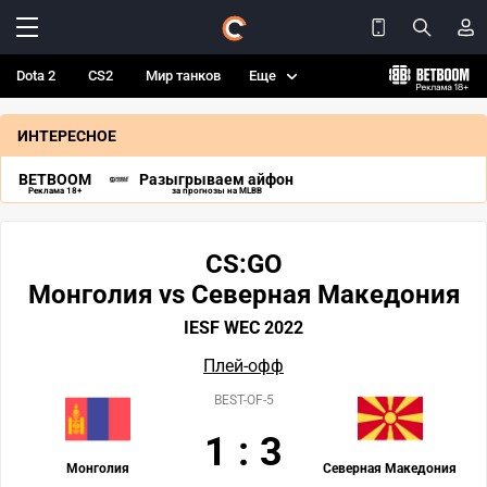
Dota 2
CS2
Мир танков
Еще
ИНТЕРЕСНОЕ
BETBOOM
Разыгрываем айфон
Реклама 18+
за прогнозы на MLBB
CS:GO
Монголия vs Северная Македония
IESF WEC 2022
Плей-офф
BEST-OF-5
1
:
3
Монголия
Северная Македония