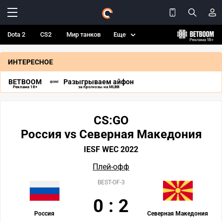
Dota 2
CS2
Мир танков
Еще
ИНТЕРЕСНОЕ
BETBOOM
Разыгрываем айфон
Реклама 18+
за прогнозы на MLBB
CS:GO
Россия vs Северная Македония
IESF WEC 2022
Плей-офф
BEST-OF-3
0
:
2
Россия
Северная Македония