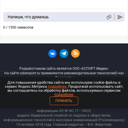
Напиши, что думаешь
0 / 1500 символов
Разработчиком сайта является ООО «ЕСПОРТ Медиа»
На сайте cybersport.ru применяются рекомендательные технологии
О нас
Документы
Для повышения удобства сайта мы используем cookie-файлы и
сервис Яндекс.Метрика
подробнее
. Продолжая использовать сайт,
© ООО «Киберспорт.ру» — Все права защищены
вы соглашаетесь на обработку файлов, используемых сервисом
подробнее
.
18+
ПРИНЯТЬ
ООО «Киберспорт.ру». Свидетельство о регистрации средств массовой
информации ЭЛ № ФС 77 - 74
022
выдано Федеральной службой по надзору в сфере связи,
информационных технологий и массовых коммуникаций (Роскомнадзор)
19 октября 2018 года. Главный редактор — В.Н. Животнев.