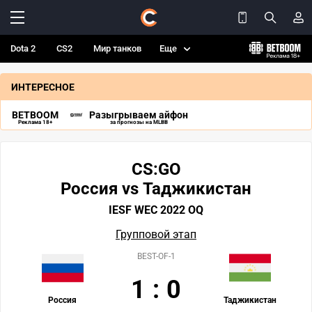
Dota 2
CS2
Мир танков
Еще
ИНТЕРЕСНОЕ
BETBOOM
Разыгрываем айфон
Реклама 18+
за прогнозы на MLBB
CS:GO
Россия vs Таджикистан
IESF WEC 2022 OQ
Групповой этап
BEST-OF-1
1
:
0
Россия
Таджикистан