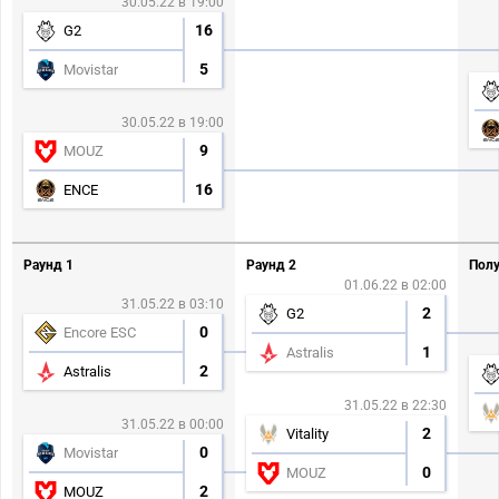
30.05.22 в 19:00
16
G2
5
Movistar
30.05.22 в 19:00
9
MOUZ
16
ENCE
Раунд 1
Раунд 2
Полу
01.06.22 в 02:00
31.05.22 в 03:10
2
G2
0
Encore ESC
1
Astralis
2
Astralis
31.05.22 в 22:30
31.05.22 в 00:00
2
Vitality
0
Movistar
0
MOUZ
2
MOUZ