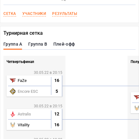
СЕТКА
УЧАСТНИКИ
РЕЗУЛЬТАТЫ
Турнирная сетка
Группа A
Группа B
Плей-офф
Четвертьфинал
Пол
30.05.22 в 20:15
16
FaZe
5
Encore ESC
30.05.22 в 20:15
12
Astralis
16
Vitality