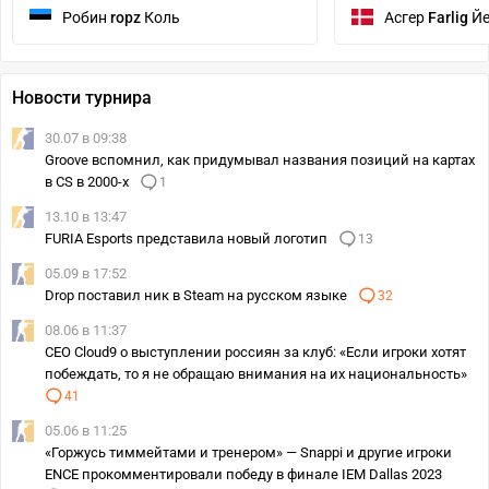
Робин
ropz
Коль
Асгер
Farlig
Йе
Новости турнира
30.07 в 09:38
Groove вспомнил, как придумывал названия позиций на картах
в CS в 2000-х
1
13.10 в 13:47
FURIA Esports представила новый логотип
13
05.09 в 17:52
Drop поставил ник в Steam на русском языке
32
08.06 в 11:37
CEO Cloud9 о выступлении россиян за клуб: «Если игроки хотят
побеждать, то я не обращаю внимания на их национальность»
41
05.06 в 11:25
«Горжусь тиммейтами и тренером» — Snappi и другие игроки
ENCE прокомментировали победу в финале IEM Dallas 2023