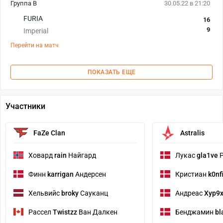
Группа B
30.05.22 в 21:20
FURIA
16
9
Imperial
Перейти на матч
ПОКАЗАТЬ ЕЩЕ
Участники
FaZe Clan
Astralis
Ховард
rain
Найгард
Лукас
gla1ve
Р
Финн
karrigan
Андерсен
Кристиан
k0nf
Хельвийс
broky
Сауканц
Андреас
Xyp9
Рассел
Twistzz
Ван Далкен
Бенджамин
bl