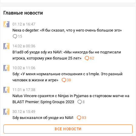
Главные новости
01.12 в 16:47
Nexa о degster: «Я бы сказал, что у него очень большое эго»
15
14.02 в 00:36
B1ad3 об уходе sdy из NAVI: «Мы никогда бы не подписали
игрока, которому уже больше 25 лет»
62
10.02 в 11:06
Sdy: «У меня нормальные отношения с s1mple. Это разный
человек в жизни и игре»
30
11.01 в 17:38
Natus Vincere сразятся с Ninjas in Pyjamas в стартовом матче на
BLAST Premier: Spring Groups 2023
8
30.12 в 15:49
Sdy высказался об уходе из NAVI
83
ВСЕ НОВОСТИ