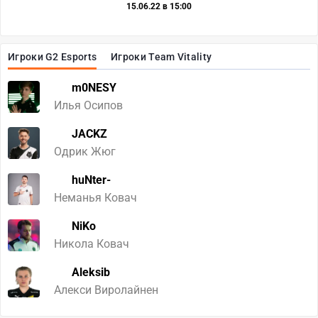
15.06.22 в 15:00
Игроки G2 Esports
Игроки Team Vitality
m0NESY
Илья Осипов
JACKZ
Одрик Жюг
huNter-
Неманья Ковач
NiKo
Никола Ковач
Aleksib
Алекси Виролайнен