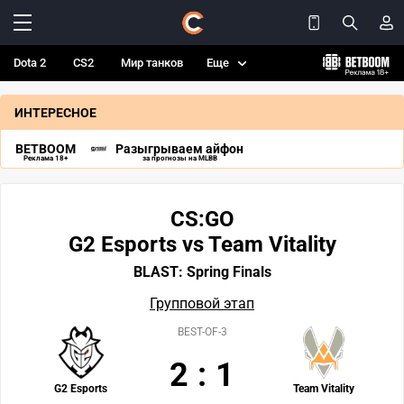
Dota 2
CS2
Мир танков
Еще
ИНТЕРЕСНОЕ
BETBOOM
Разыгрываем айфон
Реклама 18+
за прогнозы на MLBB
CS:GO
G2 Esports vs Team Vitality
BLAST: Spring Finals
Групповой этап
BEST-OF-3
2
:
1
G2 Esports
Team Vitality