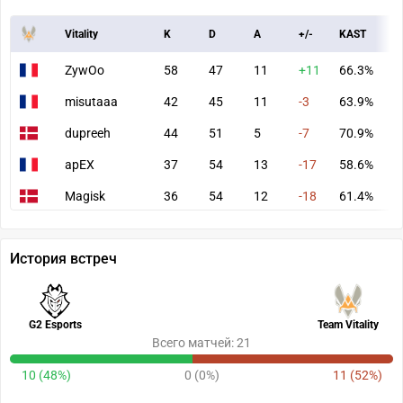
Vitality
K
D
A
+/-
KAST
A
ZywOo
58
47
11
+11
66.3%
7
misutaaa
42
45
11
-3
63.9%
6
dupreeh
44
51
5
-7
70.9%
6
apEX
37
54
13
-17
58.6%
6
Magisk
36
54
12
-18
61.4%
6
История встреч
G2 Esports
Team Vitality
Всего матчей: 21
10 (48%)
0 (0%)
11 (52%)