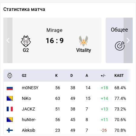
Статистика матча
Общее
Mirage
16
:
9
G2
Vitality
G2
K
D
A
+/-
KAST
A
m0NESY
56
38
14
+18
68.4%
8
NiKo
63
49
15
+14
77.4%
9
JACKZ
51
38
7
+13
73.2%
6
huNter-
56
45
8
+11
70.6%
7
Aleksib
23
49
7
-26
70.8%
3