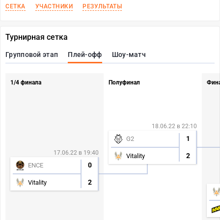
СЕТКА
УЧАСТНИКИ
РЕЗУЛЬТАТЫ
Турнирная сетка
Групповой этап
Плей-офф
Шоу-матч
1/4 финала
Полуфинал
Фин
18.06.22 в 22:10
1
G2
17.06.22 в 19:40
2
Vitality
0
ENCE
2
Vitality