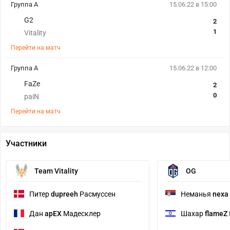
Группа А
15.06.22 в 15:00
G2
2
1
Vitality
Перейти на матч
Группа А
15.06.22 в 12:00
FaZe
2
0
paiN
Перейти на матч
Участники
Team Vitality
OG
Питер
dupreeh
Расмуссен
Неманья
nexa
Дан
apEX
Мадесклер
Шахар
flameZ