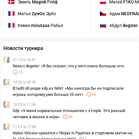
Эмиль
Magisk
Рейф
Масей
F1KU
М
Матье
ZywOo
Эрбо
Адам
NEOFRA
Кевин
misutaaa
Рабье
Абдул
degster
Новости турнира
01.12 в 16:47
Nexa о degster: «Я бы сказал, что у него очень большое эго»
15
14.02 в 00:36
B1ad3 об уходе sdy из NAVI: «Мы никогда бы не подписали
игрока, которому уже больше 25 лет»
62
10.02 в 11:06
Sdy: «У меня нормальные отношения с s1mple. Это разный
человек в жизни и игре»
30
11.01 в 17:38
Natus Vincere сразятся с Ninjas in Pyjamas в стартовом матче на