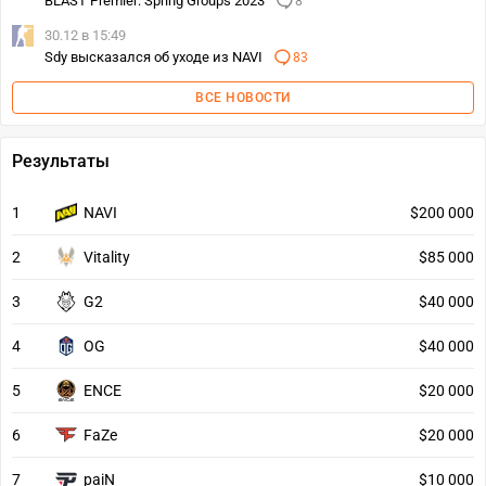
BLAST Premier: Spring Groups 2023
8
30.12 в 15:49
Sdy высказался об уходе из NAVI
83
ВСЕ НОВОСТИ
Результаты
1
NAVI
$200 000
2
Vitality
$85 000
3
G2
$40 000
4
OG
$40 000
5
ENCE
$20 000
6
FaZe
$20 000
7
paiN
$10 000