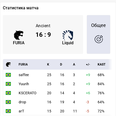
Статистика матча
Общее
Ancient
16
:
9
FURIA
Liquid
FURIA
K
D
A
+/-
KAST
A
saffee
25
16
3
+9
68%
8
Yuurih
25
16
2
+9
84%
1
KSCERATO
20
14
4
+6
76%
8
drop
16
19
4
-3
64%
7
arT
15
20
11
-5
72%
8