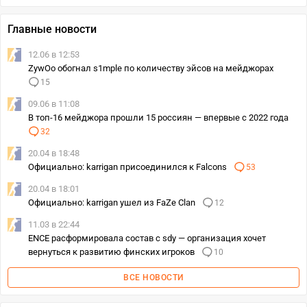
Главные новости
12.06 в 12:53
ZywOo обогнал s1mple по количеству эйсов на мейджорах
15
09.06 в 11:08
В топ-16 мейджора прошли 15 россиян — впервые с 2022 года
32
20.04 в 18:48
Официально: karrigan присоединился к Falcons
53
20.04 в 18:01
Официально: karrigan ушел из FaZe Clan
12
11.03 в 22:44
ENCE расформировала состав с sdy — организация хочет
вернуться к развитию финских игроков
10
ВСЕ НОВОСТИ