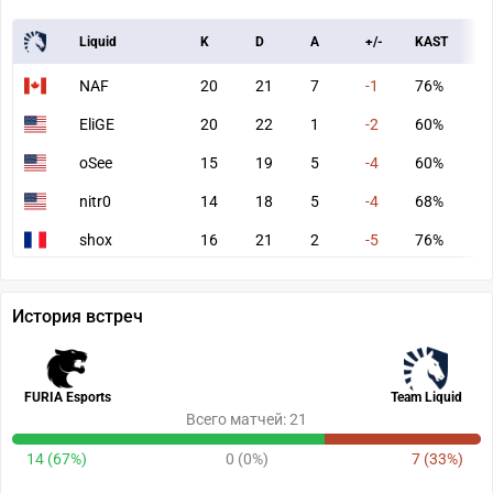
Liquid
K
D
A
+/-
KAST
A
NAF
20
21
7
-1
76%
9
EliGE
20
22
1
-2
60%
8
oSee
15
19
5
-4
60%
6
nitr0
14
18
5
-4
68%
6
shox
16
21
2
-5
76%
7
История встреч
FURIA Esports
Team Liquid
Всего матчей: 21
14 (67%)
0 (0%)
7 (33%)