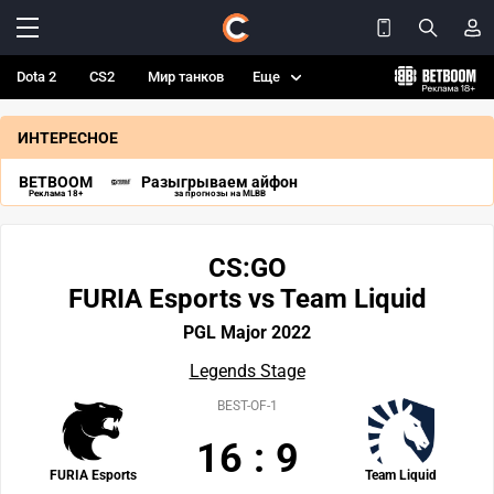
Dota 2
CS2
Мир танков
Еще
ИНТЕРЕСНОЕ
BETBOOM
Разыгрываем айфон
Реклама 18+
за прогнозы на MLBB
CS:GO
FURIA Esports vs Team Liquid
PGL Major 2022
Legends Stage
BEST-OF-1
16
:
9
FURIA Esports
Team Liquid