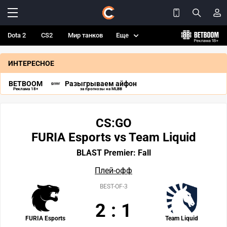
Dota 2
CS2
Мир танков
Еще
ИНТЕРЕСНОЕ
BETBOOM
Разыгрываем айфон
Реклама 18+
за прогнозы на MLBB
CS:GO
FURIA Esports vs Team Liquid
BLAST Premier: Fall
Плей-офф
BEST-OF-3
2
:
1
FURIA Esports
Team Liquid