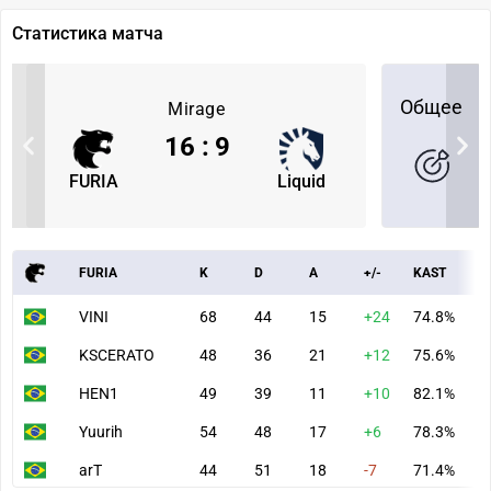
Статистика матча
Общее
Mirage
16
:
9
FURIA
Liquid
FURIA
K
D
A
+/-
KAST
A
VINI
68
44
15
+24
74.8%
8
KSCERATO
48
36
21
+12
75.6%
6
HEN1
49
39
11
+10
82.1%
7
Yuurih
54
48
17
+6
78.3%
8
arT
44
51
18
-7
71.4%
7