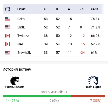
Liquid
K
D
A
+/-
KAST
A
Grim
53
52
15
+1
75.3%
7
EliGE
52
52
7
0
71.2%
7
Twistzz
38
50
12
-12
66.9%
5
NAF
39
54
13
-15
62.7%
6
Stewie2k
33
57
11
-24
61%
6
История встреч
FURIA Esports
Team Liquid
Всего матчей: 21
14 (67%)
0 (0%)
7 (33%)