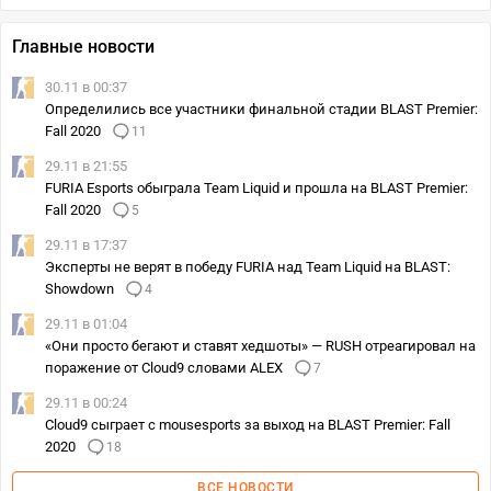
Главные новости
30.11 в 00:37
Определились все участники финальной стадии BLAST Premier:
Fall 2020
11
29.11 в 21:55
FURIA Esports обыграла Team Liquid и прошла на BLAST Premier:
Fall 2020
5
29.11 в 17:37
Эксперты не верят в победу FURIA над Team Liquid на BLAST:
Showdown
4
29.11 в 01:04
«Они просто бегают и ставят хедшоты» — RUSH отреагировал на
поражение от Cloud9 словами ALEX
7
29.11 в 00:24
Cloud9 сыграет с mousesports за выход на BLAST Premier: Fall
2020
18
ВСЕ НОВОСТИ