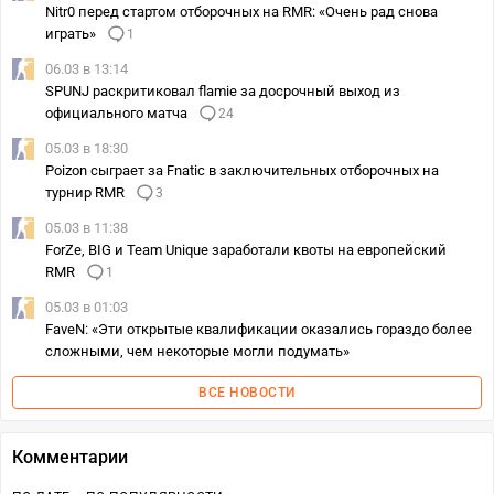
Nitr0 перед стартом отборочных на RMR: «Очень рад снова
играть»
1
06.03 в 13:14
SPUNJ раскритиковал flamie за досрочный выход из
официального матча
24
05.03 в 18:30
Poizon сыграет за Fnatic в заключительных отборочных на
турнир RMR
3
05.03 в 11:38
ForZe, BIG и Team Unique заработали квоты на европейский
RMR
1
05.03 в 01:03
FaveN: «Эти открытые квалификации оказались гораздо более
сложными, чем некоторые могли подумать»
ВСЕ НОВОСТИ
Комментарии