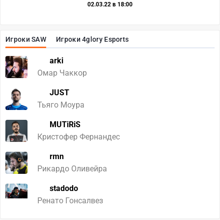
02.03.22 в 18:00
Игроки SAW
Игроки 4glory Esports
arki
Омар Чаккор
JUST
Тьяго Моура
MUTiRiS
Кристофер Фернандес
rmn
Рикардо Оливейра
stadodo
Ренато Гонсалвез