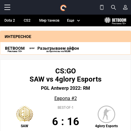
Dota 2
CS2
Мир танков
Еще
ИНТЕРЕСНОЕ
BETBOOM
Разыгрываем айфон
Реклама 18+
за прогнозы на MLBB
CS:GO
SAW vs 4glory Esports
PGL Antwerp 2022: RM
Европа #2
BEST-OF-1
6
:
16
SAW
4glory Esports