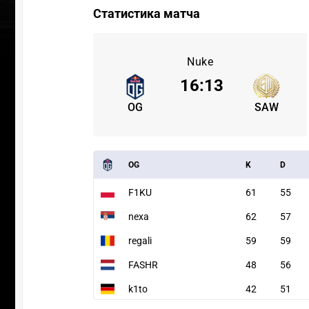
Статистика матча
Nuke
16
:
13
OG
SAW
OG
K
D
F1KU
61
55
nexa
62
57
regali
59
59
FASHR
48
56
k1to
42
51