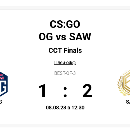
CS:GO
OG vs SAW
CCT Finals
Плей-офф
BEST-OF-3
1
:
2
G
S
08.08.23 в 12:30