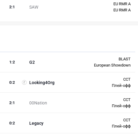
EU RMR A
2
:
1
SAW
EU RMR A
BLAST
1
:
2
G2
European Showdown
CCT
0
:
2
Looking4Org
Плей-офф
CCT
2
:
1
00Nation
Плей-офф
CCT
0
:
2
Legacy
Плей-офф