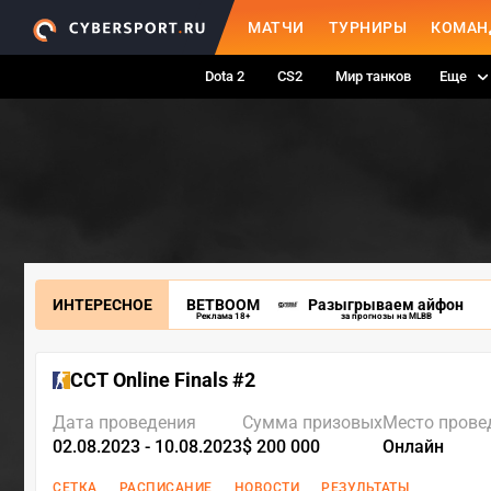
МАТЧИ
ТУРНИРЫ
КОМАН
Dota 2
CS2
Мир танков
Еще
ИНТЕРЕСНОЕ
BETBOOM
Разыгрываем айфон
Реклама 18+
за прогнозы на MLBB
CCT Online Finals #2
Дата проведения
Сумма призовых
Место прове
02.08.2023 - 10.08.2023
$ 200 000
Онлайн
СЕТКА
РАСПИСАНИЕ
НОВОСТИ
РЕЗУЛЬТАТЫ