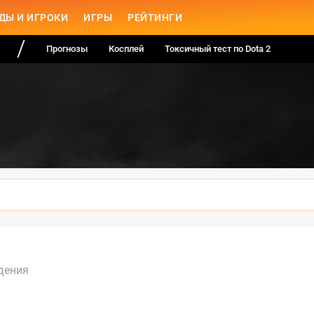
ДЫ И ИГРОКИ
ИГРЫ
РЕЙТИНГИ
Прогнозы
Косплей
Токсичный тест по Dota 2
дения