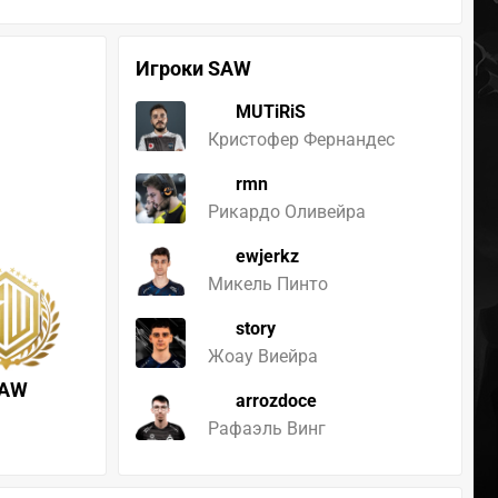
Игроки SAW
MUTiRiS
Кристофер Фернандес
rmn
Рикардо Оливейра
ewjerkz
Микель Пинто
story
Жоау Виейра
AW
arrozdoce
Рафаэль Винг