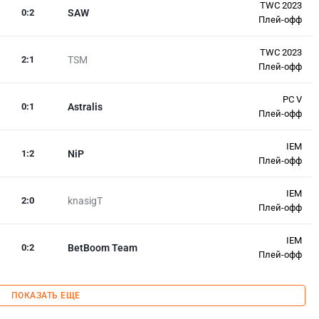
TWC 2023
0
:
2
SAW
Плей-офф
TWC 2023
2
:
1
TSM
Плей-офф
PC V
0
:
1
Astralis
Плей-офф
IEM
1
:
2
NiP
Плей-офф
IEM
2
:
0
knasigT
Плей-офф
IEM
0
:
2
BetBoom Team
Плей-офф
ПОКАЗАТЬ ЕЩЕ