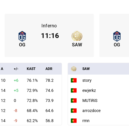
Inferno
11
:
16
OG
SAW
OG
A
+/-
KAST
ADR
SAW
10
+6
76.1%
78.2
story
14
+5
72.9%
74.6
ewjerkz
12
0
72.8%
73.9
MUTiRiS
12
-8
68.4%
64.6
arrozdoce
14
-9
62.2%
56.8
rmn