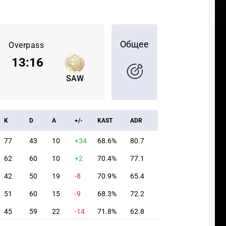
Общее
Overpass
13
:
16
SAW
K
D
A
+/-
KAST
ADR
77
43
10
+34
68.6%
80.7
62
60
10
+2
70.4%
77.1
42
50
19
-8
70.9%
65.4
51
60
15
-9
68.3%
72.2
45
59
22
-14
71.8%
62.8