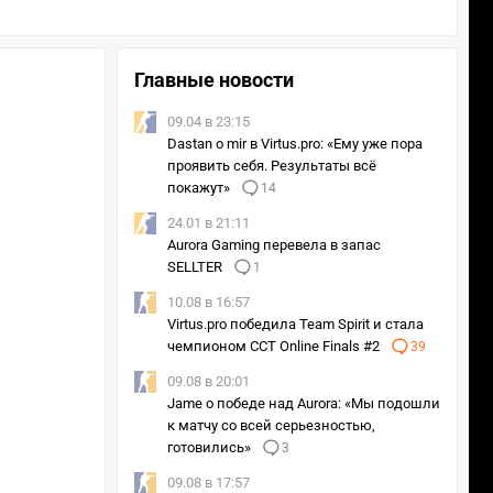
Главные новости
09.04 в 23:15
Dastan о mir в Virtus.pro: «Ему уже пора
проявить себя. Результаты всё
покажут»
14
24.01 в 21:11
Aurora Gaming перевела в запас
SELLTER
1
10.08 в 16:57
Virtus.pro победила Team Spirit и стала
чемпионом CCT Online Finals #2
39
09.08 в 20:01
Jame о победе над Aurora: «Мы подошли
к матчу со всей серьезностью,
готовились»
3
09.08 в 17:57