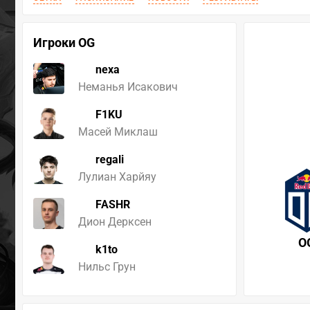
Игроки OG
nexa
Неманья Исакович
F1KU
Масей Миклаш
regali
Лулиан Харйяу
FASHR
Дион Дерксен
O
k1to
Нильс Грун