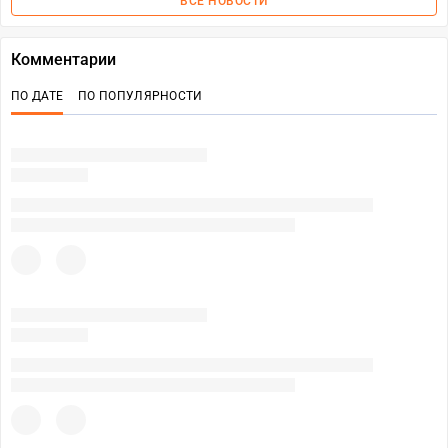
ВСЕ НОВОСТИ
Комментарии
ПО ДАТЕ
ПО ПОПУЛЯРНОСТИ