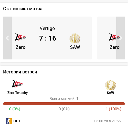
Статистика матча
Vertigo
7
:
16
Zero
SAW
Zero
История встреч
Zero Tenacity
SAW
Всего матчей: 1
0 (0%)
0 (0%)
1 (100%)
CCT
06.08.23 в 21:55