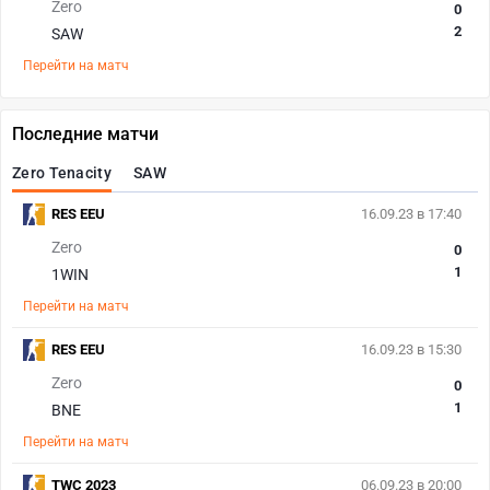
Zero
0
2
SAW
Перейти на матч
Последние матчи
Zero Tenacity
SAW
RES EEU
16.09.23 в 17:40
Zero
0
1
1WIN
Перейти на матч
RES EEU
16.09.23 в 15:30
Zero
0
1
BNE
Перейти на матч
TWC 2023
06.09.23 в 20:00