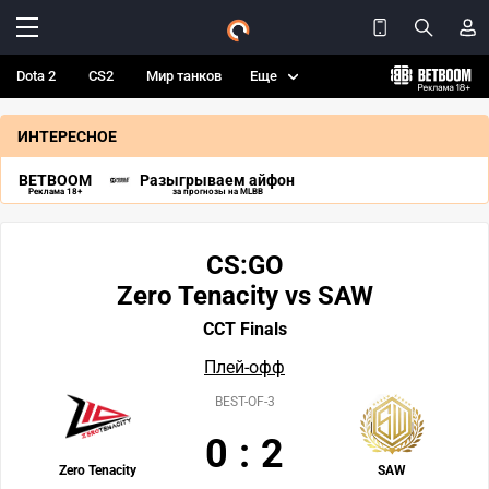
Dota 2
CS2
Мир танков
Еще
ИНТЕРЕСНОЕ
BETBOOM
Разыгрываем айфон
Реклама 18+
за прогнозы на MLBB
CS:GO
Zero Tenacity vs SAW
CCT Finals
Плей-офф
BEST-OF-3
0
:
2
Zero Tenacity
SAW