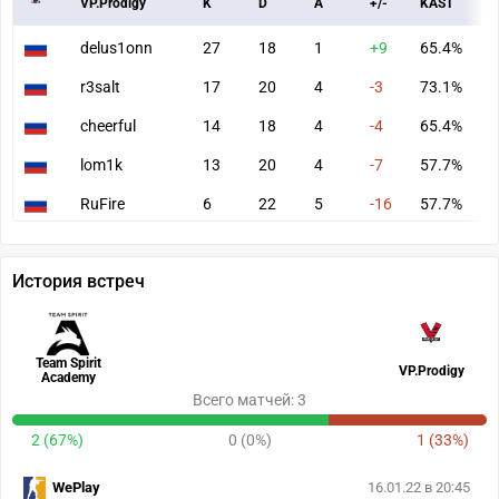
VP.Prodigy
K
D
A
+/-
KAST
A
delus1onn
27
18
1
+9
65.4%
8
r3salt
17
20
4
-3
73.1%
7
cheerful
14
18
4
-4
65.4%
6
lom1k
13
20
4
-7
57.7%
6
RuFire
6
22
5
-16
57.7%
3
История встреч
Team Spirit
VP.Prodigy
Academy
Всего матчей: 3
2 (67%)
0 (0%)
1 (33%)
WePlay
16.01.22 в 20:45