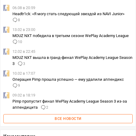
06.08 в 20:59
Headtr1ck: «Я могу стать следующей звездой из NAVI Junior»
8
13.02 в 23:00
MOUZ NXT победила в третьем сезоне WePlay Academy League
10
12.02 в 22:45
MOUZ NXT вышла в гранд-финал WePlay Academy League Season
3
3
10.02 в 17:07
Операция Pimp прошла успешно — ему удалили аппендикс
9
09.02 в 18:19
Pimp пропустит финал WePlay Academy League Season 3 из-за
аппендицита
2
ВСЕ НОВОСТИ