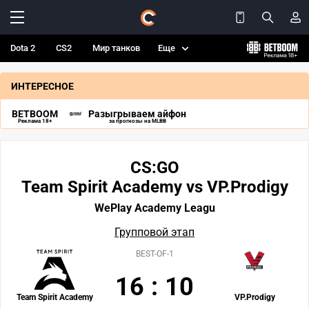
Dota 2
CS2
Мир танков
Еще
ИНТЕРЕСНОЕ
BETBOOM
Разыгрываем айфон
Реклама 18+
за прогнозы на MLBB
CS:GO
Team Spirit Academy vs VP.Prodigy
WePlay Academy Leagu
Групповой этап
BEST-OF-1
16
:
10
Team Spirit Academy
VP.Prodigy