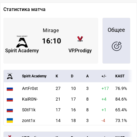
Статистика матча
Общее
Mirage
16
:
10
Spirit Academy
VP.Prodigy
Spirit Academy
K
D
A
+/-
KAST
A
ArtFr0st
27
10
3
+17
76.9%
8
KaiR0N-
21
17
8
+4
84.6%
9
S0tF1k
17
16
8
+1
65.4%
7
zont1x
14
18
3
-4
73.1%
6