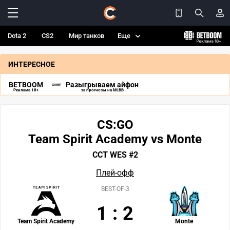
Dota 2
CS2
Мир танков
Еще
ИНТЕРЕСНОЕ
BETBOOM
Разыгрываем айфон
Реклама 18+
за прогнозы на MLBB
CS:GO
Team Spirit Academy vs Monte
CCT WES #2
Плей-офф
BEST-OF-3
1
:
2
Team Spirit Academy
Monte