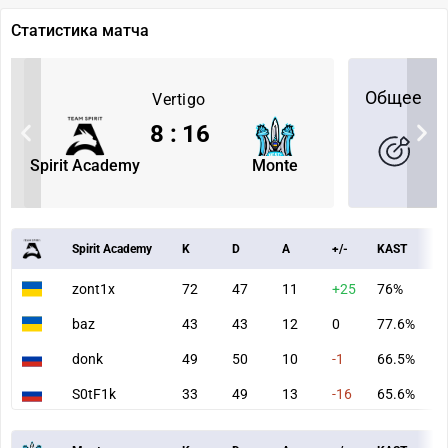
Статистика матча
Общее
Vertigo
8
:
16
Spirit Academy
Monte
Spirit Academy
K
D
A
+/-
KAST
A
zont1x
72
47
11
+25
76%
1
baz
43
43
12
0
77.6%
7
donk
49
50
10
-1
66.5%
7
S0tF1k
33
49
13
-16
65.6%
5