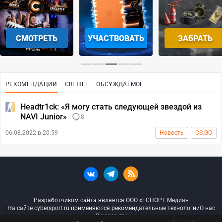
СМОТРЕТЬ
УЧАСТВОВАТЬ
ЗАБРАТЬ
РЕКОМЕНДАЦИИ
СВЕЖЕЕ
ОБСУЖДАЕМОЕ
Headtr1ck: «Я могу стать следующей звездой из
NAVI Junior»
8
06.08.2022 в 20:59
Новость
CS:GO
Разработчиком сайта является ООО «ЕСПОРТ Медиа»
На сайте cybersport.ru применяются рекомендательные технологии
О нас
Документы