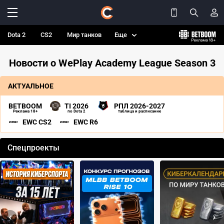
Dota 2
CS2
Мир танков
Еще
Новости о WePlay Academy League Season 3
АКТУАЛЬНОЕ
BETBOOM
TI 2026
РПЛ 2026-2027
Реклама 18+
по Dota 2
таблица и расписание
EWC CS2
EWC R6
Спецпроекты
‹
›