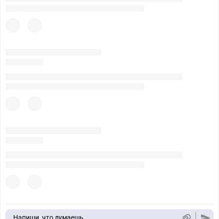
Напиши, что думаешь