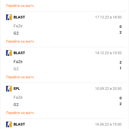
Перейти на матч
BLAST
17.12.22 в 18:50
FaZe
0
2
G2
Перейти на матч
BLAST
14.12.22 в 13:20
FaZe
2
1
G2
Перейти на матч
EPL
10.09.22 в 20:30
FaZe
0
2
G2
Перейти на матч
BLAST
16.06.22 в 15:30