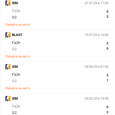
IEM
31.07.23 в 17:00
FaZe
0
2
G2
Перейти на матч
BLAST
19.07.23 в 16:00
FaZe
2
0
G2
Перейти на матч
IEM
03.06.23 в 01:00
FaZe
2
1
G2
Перейти на матч
IEM
05.02.23 в 18:45
FaZe
0
2
G2