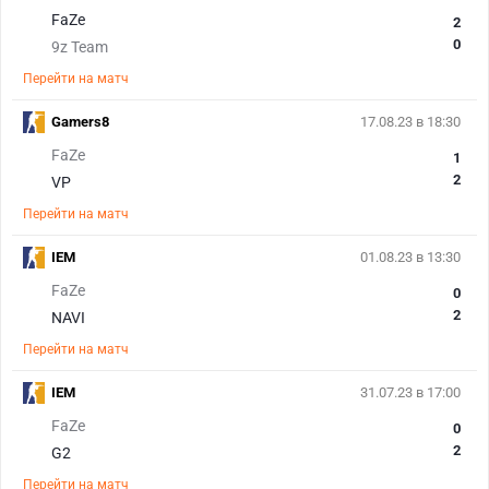
FaZe
2
0
9z Team
Перейти на матч
Gamers8
17.08.23 в 18:30
FaZe
1
2
VP
Перейти на матч
IEM
01.08.23 в 13:30
FaZe
0
2
NAVI
Перейти на матч
IEM
31.07.23 в 17:00
FaZe
0
2
G2
Перейти на матч