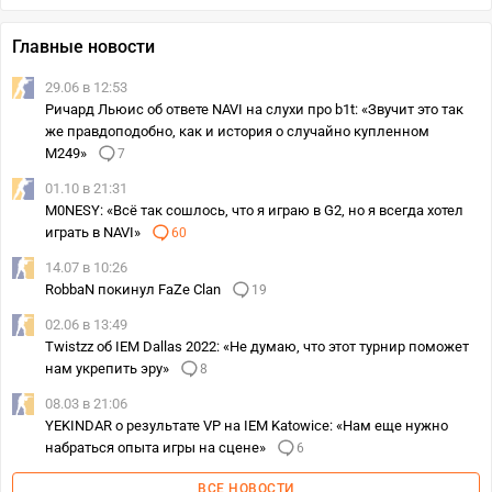
Главные новости
29.06 в 12:53
Ричард Льюис об ответе NAVI на слухи про b1t: «Звучит это так
же правдоподобно, как и история о случайно купленном
M249»
7
01.10 в 21:31
M0NESY: «Всё так сошлось, что я играю в G2, но я всегда хотел
играть в NAVI»
60
14.07 в 10:26
RobbaN покинул FaZe Clan
19
02.06 в 13:49
Twistzz об IEM Dallas 2022: «Не думаю, что этот турнир поможет
нам укрепить эру»
8
08.03 в 21:06
YEKINDAR о результате VP на IEM Katowice: «Нам еще нужно
набраться опыта игры на сцене»
6
ВСЕ НОВОСТИ