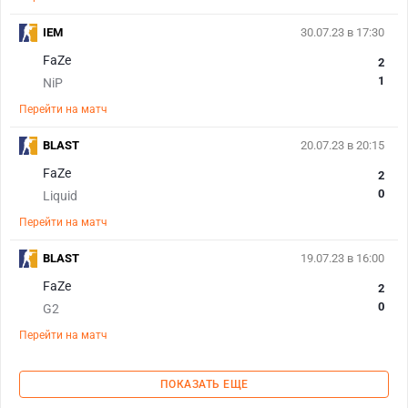
IEM
30.07.23 в 17:30
FaZe
2
1
NiP
Перейти на матч
BLAST
20.07.23 в 20:15
FaZe
2
0
Liquid
Перейти на матч
BLAST
19.07.23 в 16:00
FaZe
2
0
G2
Перейти на матч
ПОКАЗАТЬ ЕЩЕ