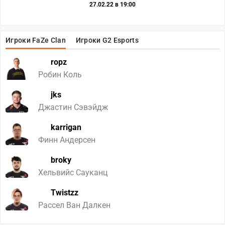
27.02.22 в 19:00
Игроки FaZe Clan
Игроки G2 Esports
ropz
Робин Коль
jks
Джастин Сэвэйдж
karrigan
Финн Андерсен
broky
Хельвийс Сауканц
Twistzz
Рассел Ван Далкен