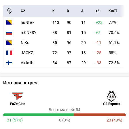
G2
K
D
A
+/-
KAST
A
huNter-
113
90
11
+23
77%
9
m0NESY
88
81
15
+7
70.6%
6
NiKo
85
96
20
-11
61.7%
8
JACKZ
72
97
13
-25
58%
6
Aleksib
54
87
29
-33
72.8%
5
История встреч
FaZe Clan
G2 Esports
Всего матчей: 54
31 (57%)
0 (0%)
23 (43%)