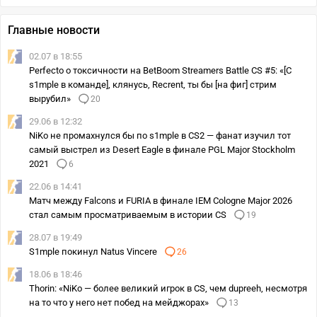
Главные новости
02.07 в 18:55
Perfecto о токсичности на BetBoom Streamers Battle CS #5: «[С
s1mple в команде], клянусь, Recrent, ты бы [на фиг] стрим
вырубил»
20
29.06 в 12:32
NiKo не промахнулся бы по s1mple в CS2 — фанат изучил тот
самый выстрел из Desert Eagle в финале PGL Major Stockholm
2021
6
22.06 в 14:41
Матч между Falcons и FURIA в финале IEM Cologne Major 2026
стал самым просматриваемым в истории CS
19
28.07 в 19:49
S1mple покинул Natus Vincere
26
18.06 в 18:46
Thorin: «NiKo — более великий игрок в CS, чем dupreeh, несмотря
на то что у него нет побед на мейджорах»
13