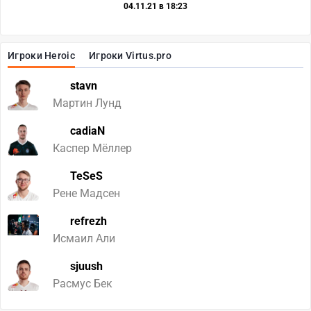
04.11.21 в 18:23
Игроки Heroic
Игроки Virtus.pro
stavn
Мартин Лунд
cadiaN
Каспер Мёллер
TeSeS
Рене Мадсен
refrezh
Исмаил Али
sjuush
Расмус Бек