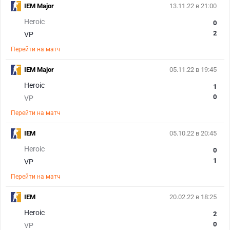
IEM Major
13.11.22 в 21:00
Heroic
0
2
VP
Перейти на матч
IEM Major
05.11.22 в 19:45
Heroic
1
0
VP
Перейти на матч
IEM
05.10.22 в 20:45
Heroic
0
1
VP
Перейти на матч
IEM
20.02.22 в 18:25
Heroic
2
0
VP