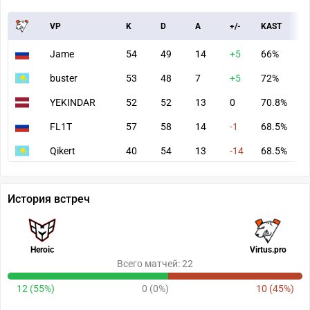
VP
K
D
A
+/-
KAST
A
Jame
54
49
14
+5
66%
7
buster
53
48
7
+5
72%
6
YEKINDAR
52
52
13
0
70.8%
7
FL1T
57
58
14
-1
68.5%
7
Qikert
40
54
13
-14
68.5%
5
История встреч
Heroic
Virtus.pro
Всего матчей: 22
12 (55%)
0 (0%)
10 (45%)