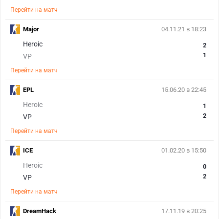
Перейти на матч
Major
04.11.21 в 18:23
Heroic
2
1
VP
Перейти на матч
EPL
15.06.20 в 22:45
Heroic
1
2
VP
Перейти на матч
ICE
01.02.20 в 15:50
Heroic
0
2
VP
Перейти на матч
DreamHack
17.11.19 в 20:25