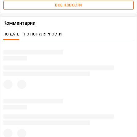
ВСЕ НОВОСТИ
Комментарии
ПО ДАТЕ
ПО ПОПУЛЯРНОСТИ