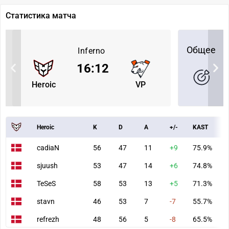
Статистика матча
Общее
Inferno
16
:
12
Heroic
VP
Heroic
K
D
A
+/-
KAST
A
cadiaN
56
47
11
+9
75.9%
7
sjuush
53
47
14
+6
74.8%
6
TeSeS
58
53
13
+5
71.3%
7
stavn
46
53
7
-7
55.7%
6
refrezh
48
56
5
-8
65.5%
6